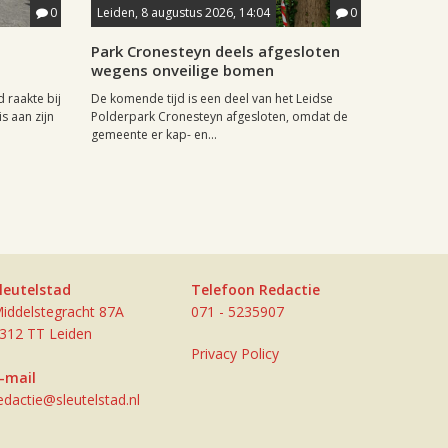
0
Leiden, 8 augustus 2026, 14:04
0
Park Cronesteyn deels afgesloten
wegens onveilige bomen
 raakte bij
De komende tijd is een deel van het Leidse
s aan zijn
Polderpark Cronesteyn afgesloten, omdat de
gemeente er kap- en...
leutelstad
Telefoon Redactie
iddelstegracht 87A
071 - 5235907
312 TT Leiden
Privacy Policy
-mail
edactie@sleutelstad.nl