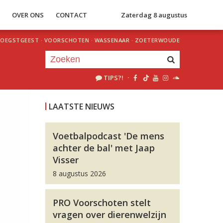
S
OVER ONS
CONTACT
Zaterdag 8 augustus
OEGSTGEEST
·
VOORSCHOTEN
·
WASSENAAR
·
ZOETERWOUDE
TIPS?!
·
Je luistert nu naar
uur 1 van 0
LAATSTE NIEUWS
«
Vorig uur
Volgend uur
»
Voetbalpodcast 'De mens
achter de bal' met Jaap
Visser
8 augustus 2026
PRO Voorschoten stelt
vragen over dierenwelzijn