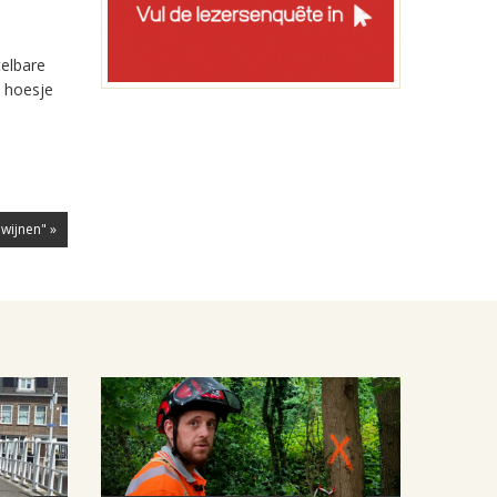
telbare
d hoesje
wijnen" »