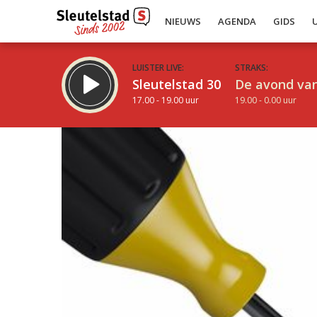
NIEUWS
AGENDA
GIDS
LUISTER LIVE:
STRAKS:
Sleutelstad 30
De avond van
17.00 - 19.00 uur
19.00 - 0.00 uur
Inklappen