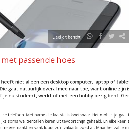
Deel dit bericht!
d met passende hoes
 heeft niet alleen een desktop computer, laptop of table
ie gaat natuurlijk overal mee naar toe, want online zijn 
f je nu studeert, werkt of met een hobby bezig bent. Ge
ele telefoon. Met name die laatste is kwetsbaar. Het mobieltje gaat
lijks soms wel tientallen keren uit tevoorschijn gehaald. En elke keer i
s meegemaakt en vaak loopt zo’n valpartij goed af. Maar het zal je 