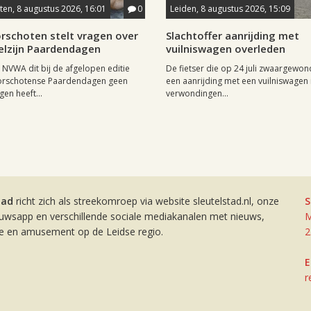
en, 8 augustus 2026, 16:01
0
Leiden, 8 augustus 2026, 15:09
rschoten stelt vragen over
Slachtoffer aanrijding met
elzijn Paardendagen
vuilniswagen overleden
NVWA dit bij de afgelopen editie
De fietser die op 24 juli zwaargewond
orschotense Paardendagen geen
een aanrijding met een vuilniswagen i
en heeft...
verwondingen...
tad
richt zich als streekomroep via website sleutelstad.nl, onze
S
euwsapp en verschillende sociale mediakanalen met nieuws,
M
ie en amusement op de Leidse regio.
2
E
r