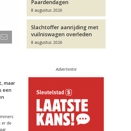
Paardendagen
8 augustus 2026
Slachtoffer aanrijding met
vuilniswagen overleden
8 augustus 2026
Advertentie
t, maar
is een
en
 immers
s er de
maar