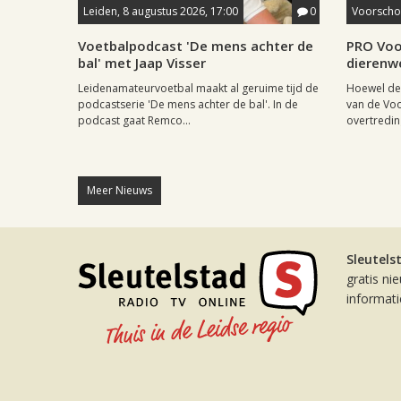
Leiden, 8 augustus 2026, 17:00
0
Voorschot
Voetbalpodcast 'De mens achter de
PRO Voo
bal' met Jaap Visser
dierenw
Leidenamateurvoetbal maakt al geruime tijd de
Hoewel de 
podcastserie 'De mens achter de bal'. In de
van de Vo
podcast gaat Remco...
overtreding
Meer Nieuws
Sleutels
gratis ni
informat