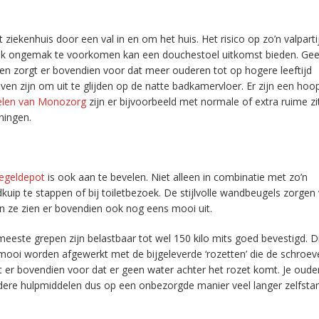
iekenhuis door een val in en om het huis. Het risico op zo’n valpartij 
 ook ongemak te voorkomen kan een douchestoel uitkomst bieden. Ge
 en zorgt er bovendien voor dat meer ouderen tot op hogere leeftijd
en zijn om uit te glijden op de natte badkamervloer. Er zijn een hoo
len van Monozorg
zijn er bijvoorbeeld met normale of extra ruime zi
ningen.
egeldepot
is ook aan te bevelen. Niet alleen in combinatie met zo’n
uip te stappen of bij toiletbezoek. De stijlvolle wandbeugels zorgen
en ze zien er bovendien ook nog eens mooi uit.
meeste grepen zijn belastbaar tot wel 150 kilo mits goed bevestigd. D
 mooi worden afgewerkt met de bijgeleverde ‘rozetten’ die de schroe
gt er bovendien voor dat er geen water achter het rozet komt. Je oude
dere hulpmiddelen dus op een onbezorgde manier veel langer zelfsta