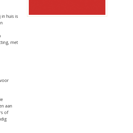
in huis is
en
p
tting, met
 voor
ie
ven aan
rs of
ndig