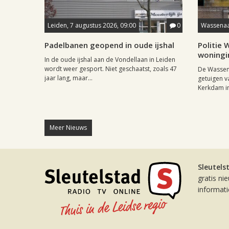
Leiden, 7 augustus 2026, 09:00
0
Wassenaar
Padelbanen geopend in oude ijshal
Politie
woningi
In de oude ijshal aan de Vondellaan in Leiden
wordt weer gesport. Niet geschaatst, zoals 47
De Wassena
jaar lang, maar...
getuigen v
Kerkdam in 
Meer Nieuws
Sleutels
gratis ni
informat