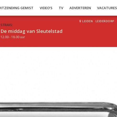
UITZENDING GEMIST
VIDEO’S
TV
ADVERTEREN
VACATURE
LEIDEN
·
LEIDERDORP
·
STRAKS:
De middag van Sleutelstad
12.00 - 18.00 uur