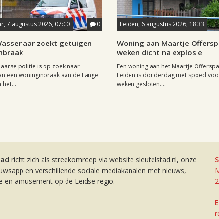
, 7 augustus 2026, 07:00
0
Leiden, 6 augustus 2026, 18:33
 Wassenaar zoekt getuigen
Woning aan Maartje Offersp
nbraak
weken dicht na explosie
arse politie is op zoek naar
Een woning aan het Maartje Offerspa
an een woninginbraak aan de Lange
Leiden is donderdag met spoed voor
het...
weken gesloten....
tad
richt zich als streekomroep via website sleutelstad.nl, onze
S
euwsapp en verschillende sociale mediakanalen met nieuws,
M
ie en amusement op de Leidse regio.
2
E
r