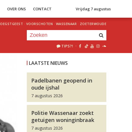
S
OVER ONS
CONTACT
Vrijdag 7 augustus
OEGSTGEEST
·
VOORSCHOTEN
·
WASSENAAR
·
ZOETERWOUDE
TIPS?!
·
Je luistert nu naar
uur 1 van 0
LAATSTE NIEUWS
«
Vorig uur
Volgend uur
»
Padelbanen geopend in
oude ijshal
7 augustus 2026
Politie Wassenaar zoekt
getuigen woninginbraak
7 augustus 2026