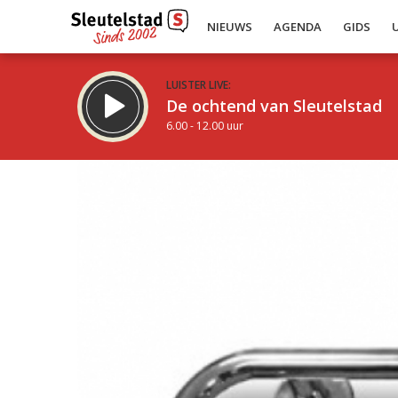
NIEUWS
AGENDA
GIDS
LUISTER LIVE:
De ochtend van Sleutelstad
6.00 - 12.00 uur
Inklappen