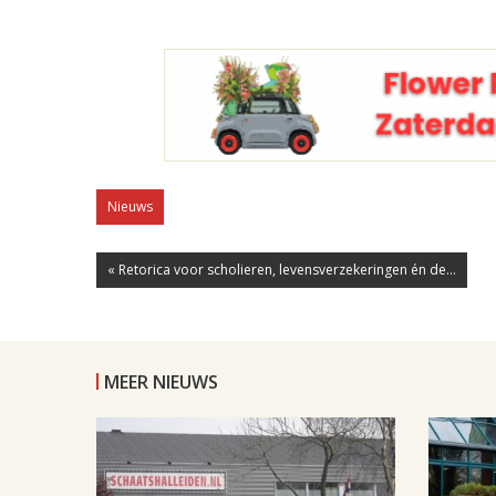
Nieuws
« Retorica voor scholieren, levensverzekeringen én de...
MEER NIEUWS