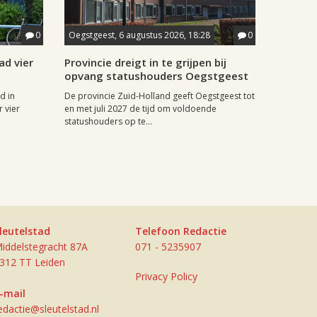
0
Oegstgeest, 6 augustus 2026, 18:28
0
ad vier
Provincie dreigt in te grijpen bij
opvang statushouders Oegstgeest
d in
De provincie Zuid-Holland geeft Oegstgeest tot
 vier
en met juli 2027 de tijd om voldoende
statushouders op te...
leutelstad
Telefoon Redactie
iddelstegracht 87A
071 - 5235907
312 TT Leiden
Privacy Policy
-mail
edactie@sleutelstad.nl