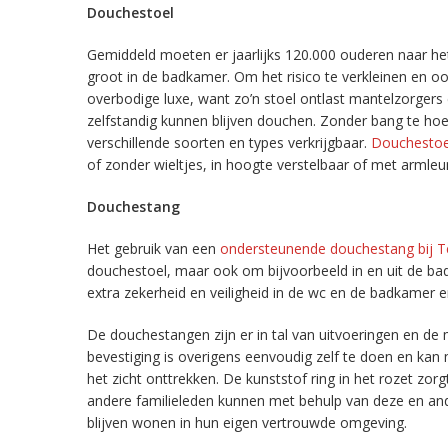
Douchestoel
Gemiddeld moeten er jaarlijks 120.000 ouderen naar het z
groot in de badkamer. Om het risico te verkleinen en
overbodige luxe, want zo’n stoel ontlast mantelzorgers
zelfstandig kunnen blijven douchen. Zonder bang te hoev
verschillende soorten en types verkrijgbaar.
Douchestoe
of zonder wieltjes, in hoogte verstelbaar of met armleu
Douchestang
Het gebruik van een
ondersteunende douchestang bij T
douchestoel, maar ook om bijvoorbeeld in en uit de badk
extra zekerheid en veiligheid in de wc en de badkamer 
De douchestangen zijn er in tal van uitvoeringen en de 
bevestiging is overigens eenvoudig zelf te doen en kan
het zicht onttrekken. De kunststof ring in het rozet zor
andere familieleden kunnen met behulp van deze en an
blijven wonen in hun eigen vertrouwde omgeving.