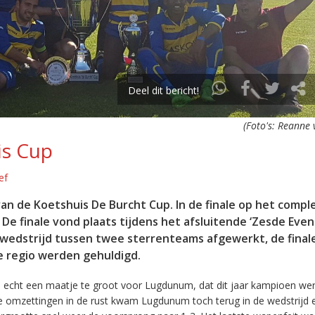
Deel dit bericht!
(Foto's: Reanne 
is Cup
ef
an de Koetshuis De Burcht Cup. In de finale op het compl
e finale vond plaats tijdens het afsluitende ‘Zesde Even
 wedstrijd tussen twee sterrenteams afgewerkt, de final
e regio werden gehuldigd.
ch echt een maatje te groot voor Lugdunum, dat dit jaar kampioen wer
che omzettingen in de rust kwam Lugdunum toch terug in de wedstrijd 