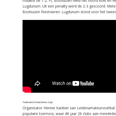
maakte de 1-2. FC Boshuizen hield het hoofd koel en ve
Lugdunum. Uit een penalty werd de 2-3 gescoord. Meteen
Boshuizen feestvieren. Lugdunum stond voor het tweede j
Toekomst Koetshuis Cup
Organisator Hennie Kanbier van Leidenamateurvoetbal h
populaire toernooi, waar dit jaar 26 clubs aan meededen