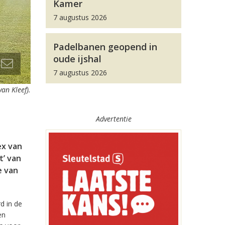
Kamer
7 augustus 2026
Padelbanen geopend in
oude ijshal
7 augustus 2026
van Kleef).
Advertentie
ex van
t’ van
e van
d in de
en