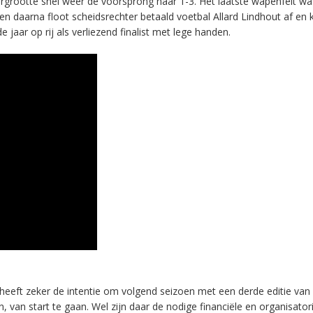
rgrootte snel weer de voorsprong naar 1-3. Het laatste wapenfeit wa
 daarna floot scheidsrechter betaald voetbal Allard Lindhout af en 
aar op rij als verliezend finalist met lege handen.
eeft zeker de intentie om volgend seizoen met een derde editie van
, van start te gaan. Wel zijn daar de nodige financiële en organisator