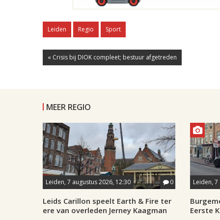
Leiden
Regio
Sport
« Crisis bij DIOK compleet; bestuur afgetreden
MEER REGIO
Leiden, 7 augustus 2026, 12:30
0
Leiden, 7
Leids Carillon speelt Earth & Fire ter
Burgeme
ere van overleden Jerney Kaagman
Eerste 