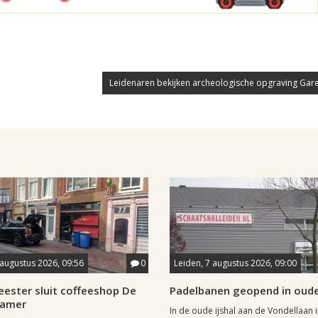
Leidenaren bekijken archeologische opgraving Gar
 augustus 2026, 09:56
0
Leiden, 7 augustus 2026, 09:00
ester sluit coffeeshop De
Padelbanen geopend in oude 
Kamer
In de oude ijshal aan de Vondellaan 