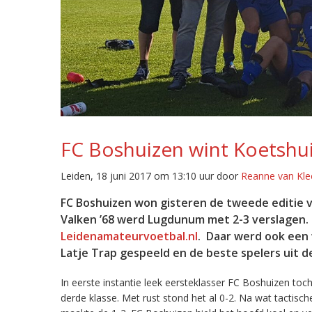
FC Boshuizen wint Koetshu
Leiden, 18 juni 2017 om 13:10 uur door
Reanne van Kle
FC Boshuizen won gisteren de tweede editie v
Valken ’68 werd Lugdunum met 2-3 verslagen. D
Leidenamateurvoetbal.nl
. Daar werd ook een
Latje Trap gespeeld en de beste spelers uit d
In eerste instantie leek eersteklasser FC Boshuizen to
derde klasse. Met rust stond het al 0-2. Na wat tactis