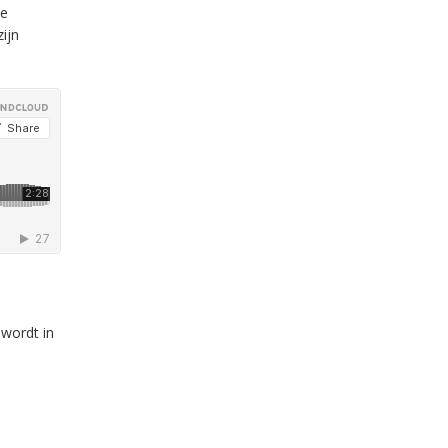
te
ijn
wordt in