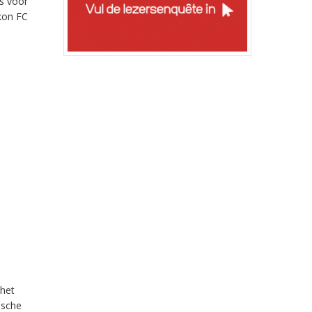
s voor
kon FC
 het
ische