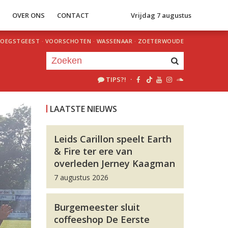
S
OVER ONS
CONTACT
Vrijdag 7 augustus
OEGSTGEEST
·
VOORSCHOTEN
·
WASSENAAR
·
ZOETERWOUDE
TIPS?!
·
Je luistert nu naar
uur 1 van 0
LAATSTE NIEUWS
«
Vorig uur
Volgend uur
»
Leids Carillon speelt Earth
& Fire ter ere van
overleden Jerney Kaagman
7 augustus 2026
Burgemeester sluit
coffeeshop De Eerste