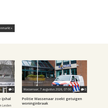
enmarkt »
0
Wassenaar, 7 augustus 2026, 07:00
0
ijshal
Politie Wassenaar zoekt getuigen
woninginbraak
in Leiden