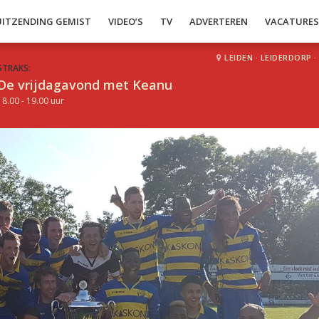
UITZENDING GEMIST
VIDEO’S
TV
ADVERTEREN
VACATURE
LEIDEN
·
LEIDERDORP
·
STRAKS:
De vrijdagavond met Keanu
18.00 - 19.00 uur