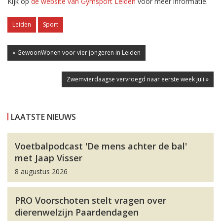
Kijk op
de website van Gymsport Leiden
voor meer informatie.
Leiden
Sport
« GewoonWonen voor vier jongeren in Leiden
Zwemvierdaagse vervroegd naar eerste week juli »
LAATSTE NIEUWS
Voetbalpodcast 'De mens achter de bal'
met Jaap Visser
8 augustus 2026
PRO Voorschoten stelt vragen over
dierenwelzijn Paardendagen