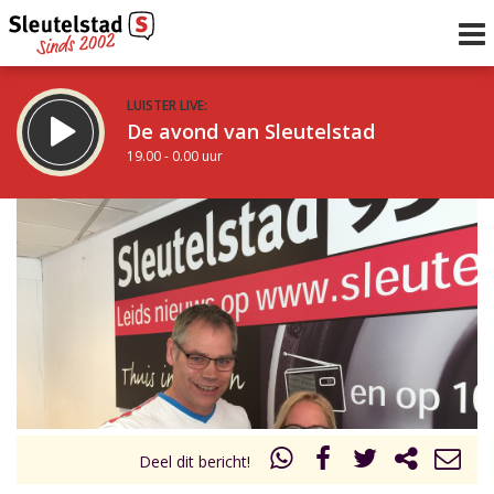
LUISTER LIVE:
De avond van Sleutelstad
19.00 - 0.00 uur
STRAKS:
De nacht van Sleutelstad
0.00 - 6.00 uur
uur 1 van 0
Vorig uur
Volgend uur
Inklappen
Deel dit bericht!