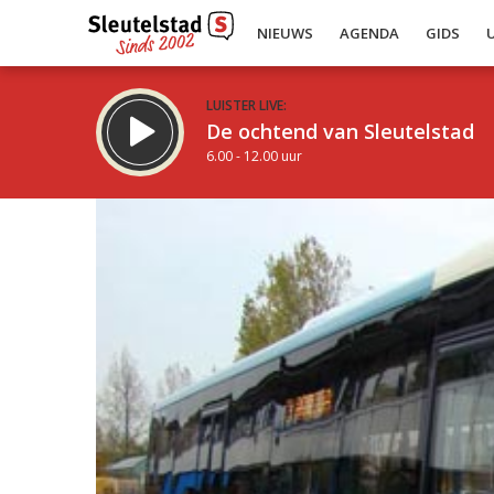
NIEUWS
AGENDA
GIDS
LUISTER LIVE:
De ochtend van Sleutelstad
6.00 - 12.00 uur
Inklappen