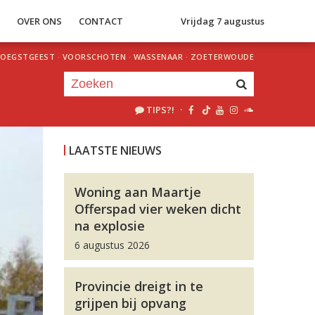
S
OVER ONS
CONTACT
Vrijdag 7 augustus
OEGSTGEEST
·
VOORSCHOTEN
·
WASSENAAR
·
ZOETERWOUDE
TIPS?!
·
Je luistert nu naar
uur 1 van 0
LAATSTE NIEUWS
«
Vorig uur
Volgend uur
»
Woning aan Maartje
Offerspad vier weken dicht
na explosie
6 augustus 2026
Provincie dreigt in te
grijpen bij opvang