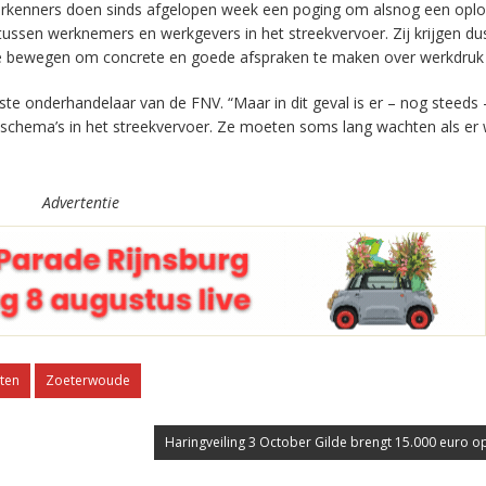
 verkenners doen sinds afgelopen week een poging om alsnog een oplo
tussen werknemers en werkgevers in het streekvervoer. Zij krijgen dus
e bewegen om concrete en goede afspraken te maken over werkdruk 
erste onderhandelaar van de FNV. “Maar in dit geval is er – nog steeds
ke schema’s in het streekvervoer. Ze moeten soms lang wachten als er
Advertentie
ten
Zoeterwoude
Haringveiling 3 October Gilde brengt 15.000 euro op 