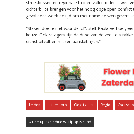
streekbussen en regionale treinen zullen rijden. Twee
dichterbij te brengen voor het hoog opgelopen conflict 
geval deze week de tijd om met name de werkgevers t
“Staken doe je niet voor de lol”, stelt Paula Verhoef, e
keuze. Ook reizigers zijn de dupe van de veel te strak
dienst uitvalt en missen aansluitingen.”
Leiden
Leiderdorp
Oegstgeest
Regio
Voorscho
« Line-up 37e editie Werfpop is rond