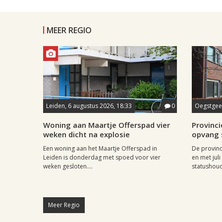
MEER REGIO
Leiden, 6 augustus 2026, 18:33
0
Oegstgees
Woning aan Maartje Offerspad vier
Provincie
weken dicht na explosie
opvang 
Een woning aan het Maartje Offerspad in
De provinc
Leiden is donderdag met spoed voor vier
en met jul
weken gesloten....
statushoud
Meer Regio