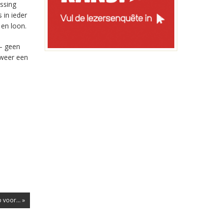
ssing
 in ieder
en loon.
 – geen
 weer een
voor... »