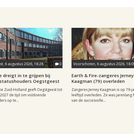
t, 6 augustus 2026, 18:28
0
Voorschoten, 6 augustus 2026, 18:0
 dreigt in te grijpen bij
Earth & Fire-zangeres Jerney
statushouders Oegstgeest
Kaagman (79) overleden
ie Zuid-Holland geeft Oegstgeest tot
Zangeres Jerney Kaagman is op 79-ja
i 2027 de tijd om voldoende
leeftijd overleden. Ze was jarenlang 
ers op te...
van de succesvolle...