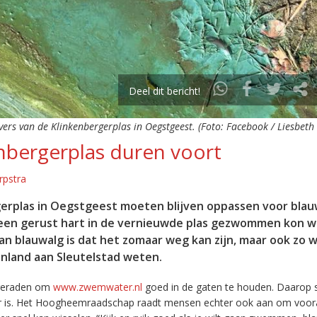
Deel dit bericht!
ers van de Klinkenbergerplas in Oegstgeest. (Foto: Facebook / Liesbeth v
nbergerplas duren voort
rpstra
erplas in Oegstgeest moeten blijven oppassen voor blau
en gerust hart in de vernieuwde plas gezwommen kon w
an blauwalg is dat het zomaar weg kan zijn, maar ook zo 
jnland aan Sleutelstad weten.
ngeraden om
www.zwemwater.nl
goed in de gaten te houden. Daarop s
r is. Het Hoogheemraadschap raadt mensen echter ook aan om voora