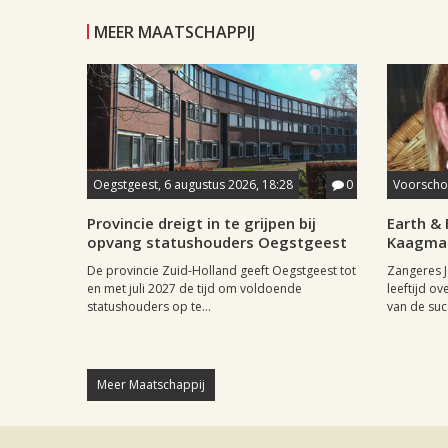
MEER MAATSCHAPPIJ
Oegstgeest, 6 augustus 2026, 18:28
0
Voorschot
Provincie dreigt in te grijpen bij
Earth & 
opvang statushouders Oegstgeest
Kaagman
De provincie Zuid-Holland geeft Oegstgeest tot
Zangeres J
en met juli 2027 de tijd om voldoende
leeftijd ov
statushouders op te...
van de succ
Meer Maatschappij