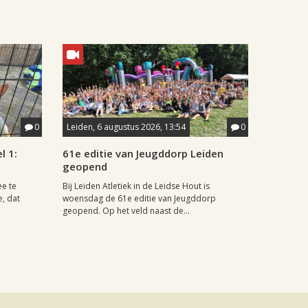
0
Leiden, 6 augustus 2026, 13:54
0
l 1:
61e editie van Jeugddorp Leiden
geopend
ee te
Bij Leiden Atletiek in de Leidse Hout is
e, dat
woensdag de 61e editie van Jeugddorp
geopend. Op het veld naast de...