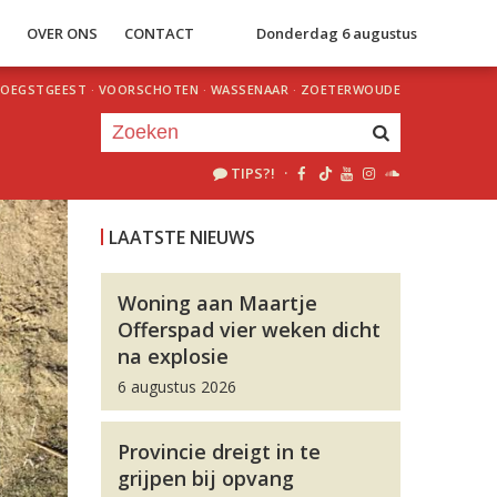
S
OVER ONS
CONTACT
Donderdag 6 augustus
OEGSTGEEST
·
VOORSCHOTEN
·
WASSENAAR
·
ZOETERWOUDE
TIPS?!
·
Je luistert nu naar
uur 1 van 0
LAATSTE NIEUWS
«
Vorig uur
Volgend uur
»
Woning aan Maartje
Offerspad vier weken dicht
na explosie
6 augustus 2026
Provincie dreigt in te
grijpen bij opvang