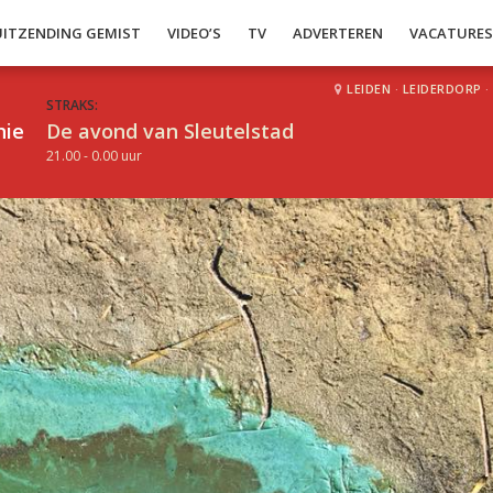
UITZENDING GEMIST
VIDEO’S
TV
ADVERTEREN
VACATURE
LEIDEN
·
LEIDERDORP
·
STRAKS:
hie
De avond van Sleutelstad
21.00 - 0.00 uur