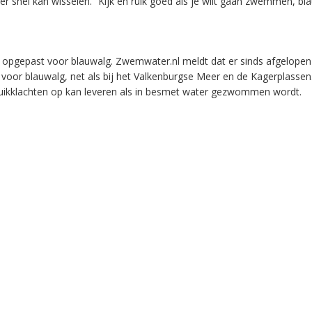
er snel kan wisselen. “Kijk en ruik goed als je wilt gaan zwemmen, bla
 opgepast voor blauwalg. Zwemwater.nl meldt dat er sinds afgelope
voor blauwalg, net als bij het Valkenburgse Meer en de Kagerplassen
buikklachten op kan leveren als in besmet water gezwommen wordt.