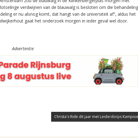
n Amsterdam zou de blauwalg in de Klinkenbergerplas morgen met
otselinge verdwijnen van de blauwalg is besloten om die behandeling
ndeling er nu alsnog komt, dat hangt van de universiteit af”, aldus het
ijkerhout gaat het onderzoek morgen in ieder geval wel door.
Advertentie
Christa's Ride dit jaar met Leiderdorps Kampio