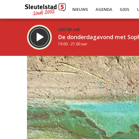
NIEUWS
AGENDA
GIDS
LUISTER LIVE:
De donderdagavond met Sop
19.00 - 21.00 uur
Inklappen