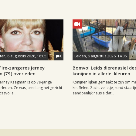
en, 6 augustus 2026, 18:05
0
Leiden, 6 augustus 2026, 14:35
Fire-zangeres Jerney
Bomvol Leids dierenasiel dee
 (79) overleden
konijnen in allerlei kleuren
erney Kaagman is op 79-jarige
Konijnen lijken gemaakt te zijn om m
erleden. Ze was jarenlang het gezicht
knuffelen. Zacht velletje, rond staartj
esvolle...
aandoenlijk neusje dat...