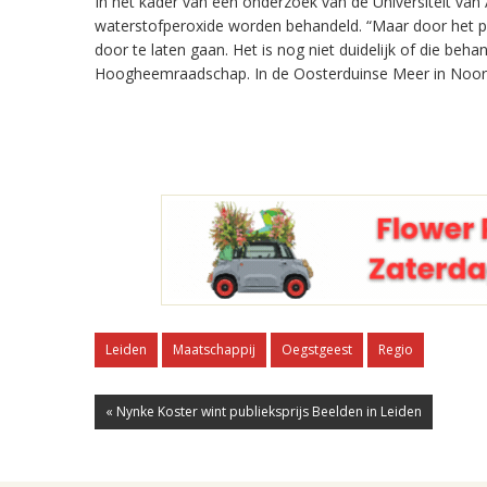
In het kader van een onderzoek van de Universiteit va
waterstofperoxide worden behandeld. “Maar door het pl
door te laten gaan. Het is nog niet duidelijk of die beha
Hoogheemraadschap. In de Oosterduinse Meer in Noordw
Leiden
Maatschappij
Oegstgeest
Regio
« Nynke Koster wint publieksprijs Beelden in Leiden