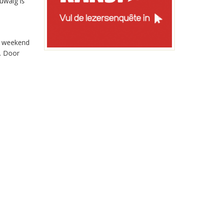
uwalg is
n weekend
. Door