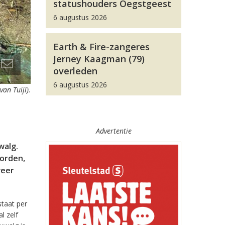
statushouders Oegstgeest
6 augustus 2026
Earth & Fire-zangeres
Jerney Kaagman (79)
overleden
6 augustus 2026
an Tuijl).
Advertentie
walg.
orden,
weer
taat per
l zelf