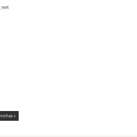
 niet
enschap »