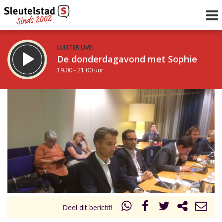
LUISTER LIVE:
De donderdagavond met Sophie
19.00 - 21.00 uur
STRAKS:
De avond van Sleutelstad
21.00 - 0.00 uur
uur 1 van 0
Vorig uur
Volgend uur
Inklappen
Deel dit bericht!