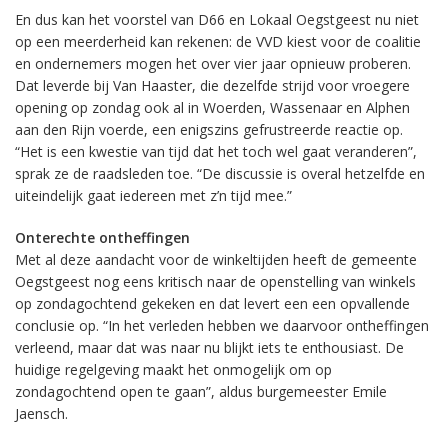
En dus kan het voorstel van D66 en Lokaal Oegstgeest nu niet
op een meerderheid kan rekenen: de VVD kiest voor de coalitie
en ondernemers mogen het over vier jaar opnieuw proberen.
Dat leverde bij Van Haaster, die dezelfde strijd voor vroegere
opening op zondag ook al in Woerden, Wassenaar en Alphen
aan den Rijn voerde, een enigszins gefrustreerde reactie op.
“Het is een kwestie van tijd dat het toch wel gaat veranderen”,
sprak ze de raadsleden toe. “De discussie is overal hetzelfde en
uiteindelijk gaat iedereen met z’n tijd mee.”
Onterechte ontheffingen
Met al deze aandacht voor de winkeltijden heeft de gemeente
Oegstgeest nog eens kritisch naar de openstelling van winkels
op zondagochtend gekeken en dat levert een een opvallende
conclusie op. “In het verleden hebben we daarvoor ontheffingen
verleend, maar dat was naar nu blijkt iets te enthousiast. De
huidige regelgeving maakt het onmogelijk om op
zondagochtend open te gaan”, aldus burgemeester Emile
Jaensch.