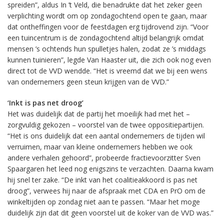
spreiden”, aldus In ’t Veld, die benadrukte dat het zeker geen
verplichting wordt om op zondagochtend open te gaan, maar
dat ontheffingen voor de feestdagen erg tijdrovend zijn. “Voor
een tuincentrum is de zondagochtend altijd belangrijk omdat
mensen ’s ochtends hun spulletjes halen, zodat ze ’s middags
kunnen tuinieren”, legde Van Haaster uit, die zich ook nog even
direct tot de VVD wendde. “Het is vreemd dat we bij een wens
van ondernemers geen steun krijgen van de VVD.”
‘Inkt is pas net droog’
Het was duidelijk dat de partij het moeilijk had met het –
zorgvuldig gekozen – voorstel van de twee oppositiepartijen.
“Het is ons duidelijk dat een aantal ondernemers de tijden wil
verruimen, maar van kleine ondernemers hebben we ook
andere verhalen gehoord”, probeerde fractievoorzitter Sven
Spaargaren het leed nog enigszins te verzachten. Daarna kwam
hij snel ter zake. “De inkt van het coalitieakkoord is pas net
droog”, verwees hij naar de afspraak met CDA en PrO om de
winkeltijden op zondag niet aan te passen. “Maar het moge
duidelijk zijn dat dit geen voorstel uit de koker van de VVD was.”