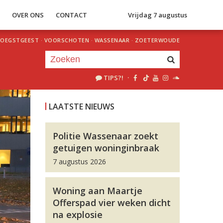
S
OVER ONS
CONTACT
Vrijdag 7 augustus
OEGSTGEEST
·
VOORSCHOTEN
·
WASSENAAR
·
ZOETERWOUDE
TIPS?!
·
Je luistert nu naar
uur 1 van 0
LAATSTE NIEUWS
«
Vorig uur
Volgend uur
»
Politie Wassenaar zoekt
getuigen woninginbraak
7 augustus 2026
Woning aan Maartje
Offerspad vier weken dicht
na explosie