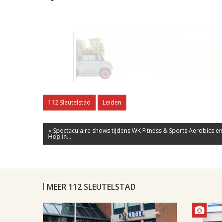
112 Sleutelstad
Leiden
« Spectaculaire shows tijdens WK Fitness & Sports Aerobics e
Hop in...
MEER 112 SLEUTELSTAD