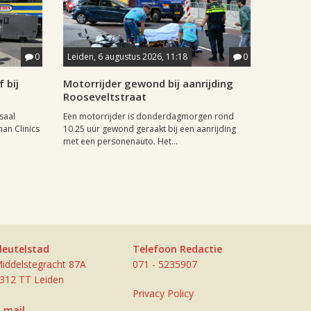
0
Leiden, 6 augustus 2026, 11:18
0
 bij
Motorrijder gewond bij aanrijding
Rooseveltstraat
saal
Een motorrijder is donderdagmorgen rond
man Clinics
10.25 uur gewond geraakt bij een aanrijding
met een personenauto. Het...
leutelstad
Telefoon Redactie
iddelstegracht 87A
071 - 5235907
312 TT Leiden
Privacy Policy
-mail