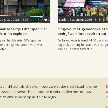
 augustus 2026, 18:33
0
Leiden, 6 augustus 2026, 15:15
aan Maartje Offerspad vier
Ongeval met gevaarlijke stof
cht na explosie
bedrijf aan Rooseveltstraat
 aan het Maartje Offerspad in
De brandweer is rond 14.40 uur mas
donderdag met spoed voor vier
uitgerukt richting het pand van Berg
oten....
aan de Rooseveltstraat in...
tad
richt zich als streekomroep via website sleutelstad.nl, onze
S
euwsapp en verschillende sociale mediakanalen met nieuws,
M
ie en amusement op de Leidse regio.
2
E