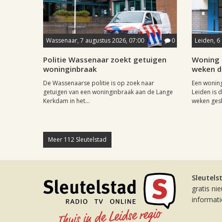
Wassenaar, 7 augustus 2026, 07:00
0
Leiden, 6
Politie Wassenaar zoekt getuigen
Woning 
woninginbraak
weken di
De Wassenaarse politie is op zoek naar
Een woning
getuigen van een woninginbraak aan de Lange
Leiden is 
Kerkdam in het...
weken gesl
Meer 112 Sleutelstad
Sleutels
gratis ni
informat