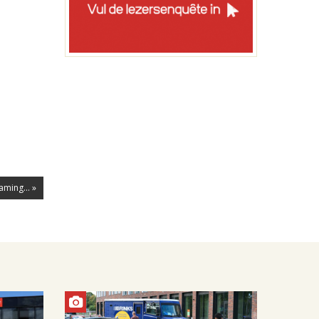
ming... »