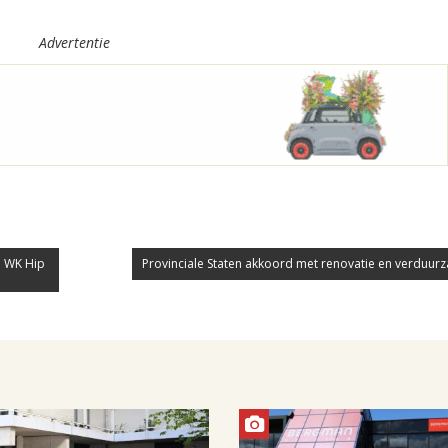
Advertentie
n WK Hip
Provinciale Staten akkoord met renovatie en verduurza