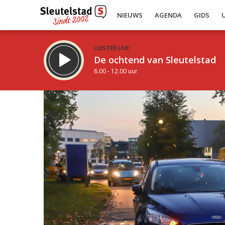
NIEUWS
AGENDA
GIDS
LUISTER LIVE:
De ochtend van Sleutelstad
6.00 - 12.00 uur
Inklappen