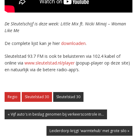
De Sleutelschijf is deze week: Little Mix ft. Nicki Minaj – Woman
Like Me
De complete lijst kan je hier
downloaden
.
Sleutelstad 93.7 FM is ook te beluisteren via 102.4 kabel of
online via
www.sleutelstad.nl/player
(popup-player op deze site)
en natuurlijk via de betere radio-app’s.
Regio
Sleutelstad 30
Sleutelstad 30
« Vijf auto's in beslag genomen bij verkeerscontrole in...
Leiderdorp krijgt 'warmtehub' met grote silo »