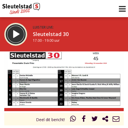
LUISTER LIVE:
Sleutelstad 30
17.00 - 19.00 uur
STRAKS:
De avond van Sleutelstad
19.00 - 0.00 uur
uur 1 van 0
Vorig uur
Volgend uur
Inklappen
Deel dit bericht!