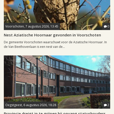
Voorschoten, 7 augustus 2026, 13:45
0
Nest Aziatische Hoornaar gevonden in Voorschoten
De gemeente Voorschoten waarschuwt voor de Aziatische Hoornaar. In
de Van Beethovenlaan is een nest van de...
Oegstgeest, 6 augustus 2026, 18:28
2
Provincie dreigt in te grijpen bij opvang statushouders