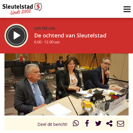
LUISTER LIVE:
De ochtend van Sleutelstad
6.00 - 12.00 uur
STRAKS:
De middag van Sleutelstad
12.00 - 19.00 uur
uur 1 van 0
Vorig uur
Volgend uur
Inklappen
Deel dit bericht!