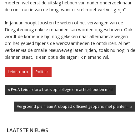
moeten wel eerst de uitslag hebben van nader onderzoek naar
de constructie van de brug, want uitstel moet wel veilig zijn”.
In januari hoopt Joosten te weten of het vervangen van de
Driegatenbrug enkele maanden kan worden opgeschoven. Ook
wordt de komende tijd nog gekeken naar alternatieve wegen
om het gebied tijdens de werkzaamheden te ontsluiten. Al het
verkeer via de smalle Nieuweweg laten rijden, zoals nu nog in de
plannen staat, is een optie die eigenlijk niemand wil.
Leiderdorp
Politiek
« PvdA Leiderdorp boos op college om achterhouden mail
Vergroend plein aan Arubapad officieel geopend met planten... »
LAATSTE NIEUWS