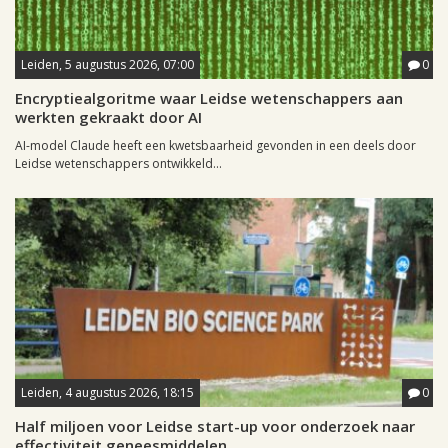
Leiden, 5 augustus 2026, 07:00
0
Encryptiealgoritme waar Leidse wetenschappers aan
werkten gekraakt door AI
AI-model Claude heeft een kwetsbaarheid gevonden in een deels door
Leidse wetenschappers ontwikkeld...
Leiden, 4 augustus 2026, 18:15
0
Half miljoen voor Leidse start-up voor onderzoek naar
effectiviteit geneesmiddelen