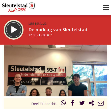
LUISTER LIVE:
De middag van Sleutelstad
12.00 - 19.00 uur
STRAKS:
De avond van Sleutelstad
19.00 - 22.00 uur
uur 1 van 0
Vorig uur
Volgend uur
Inklappen
Deel dit bericht!