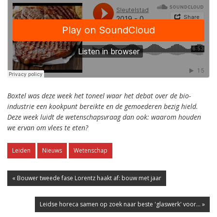
Boxtel was deze week het toneel waar het debat over de bio-
industrie een kookpunt bereikte en de gemoederen bezig hield.
Deze week luidt de wetenschapsvraag dan ook: waarom houden
we ervan om vlees te eten?
Leiden
Nieuws
Wetenschap
« Bouwer tweede fase Lorentz haakt af: bouw met jaar
Leidse horeca samen op zoek naar beste 'glaswerk' voor... »