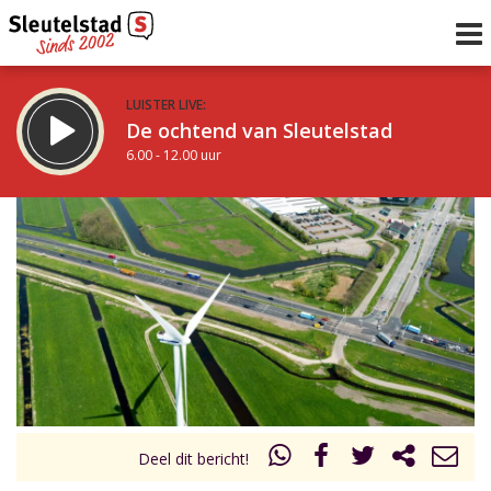
LUISTER LIVE:
De ochtend van Sleutelstad
6.00 - 12.00 uur
STRAKS:
De middag van Sleutelstad
12.00 - 17.00 uur
uur 1 van 0
Vorig uur
Volgend uur
Inklappen
Deel dit bericht!