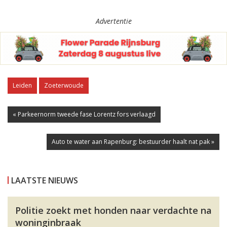
Advertentie
Leiden
Zoeterwoude
« Parkeernorm tweede fase Lorentz fors verlaagd
Auto te water aan Rapenburg: bestuurder haalt nat pak »
LAATSTE NIEUWS
Politie zoekt met honden naar verdachte na
woninginbraak