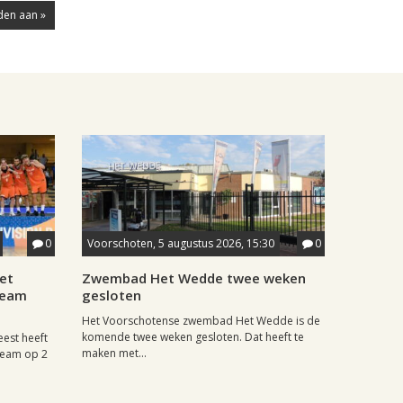
den aan »
0
Voorschoten, 5 augustus 2026, 15:30
0
et
Zwembad Het Wedde twee weken
team
gesloten
Het Voorschotense zwembad Het Wedde is de
komende twee weken gesloten. Dat heeft te
eest heeft
maken met...
team op 2