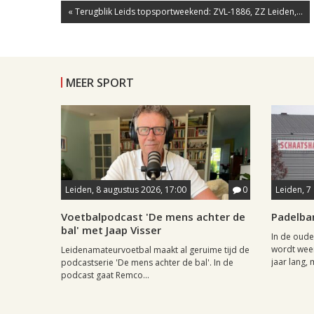
« Terugblik Leids topsportweekend: ZVL-1886, ZZ Leiden,...
MEER SPORT
Leiden, 8 augustus 2026, 17:00
0
Leiden, 7
Voetbalpodcast 'De mens achter de
Padelba
bal' met Jaap Visser
In de oude
wordt weer
Leidenamateurvoetbal maakt al geruime tijd de
jaar lang, 
podcastserie 'De mens achter de bal'. In de
podcast gaat Remco...