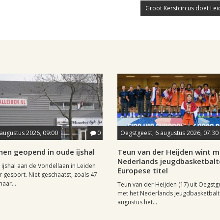
Groot Kerstcircus doet Lei
 augustus 2026, 09:00
0
Oegstgeest, 6 augustus 2026, 07:30
nen geopend in oude ijshal
Teun van der Heijden wint m
Nederlands jeugdbasketbal
 ijshal aan de Vondellaan in Leiden
Europese titel
 gesport. Niet geschaatst, zoals 47
maar...
Teun van der Heijden (17) uit Oegstg
met het Nederlands jeugdbasketbal
augustus het...