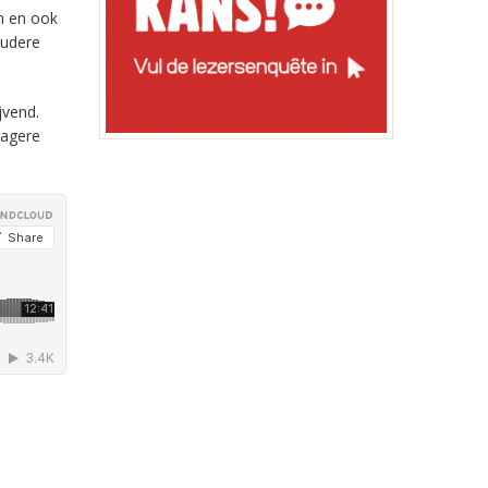
an en ook
oudere
jvend.
lagere