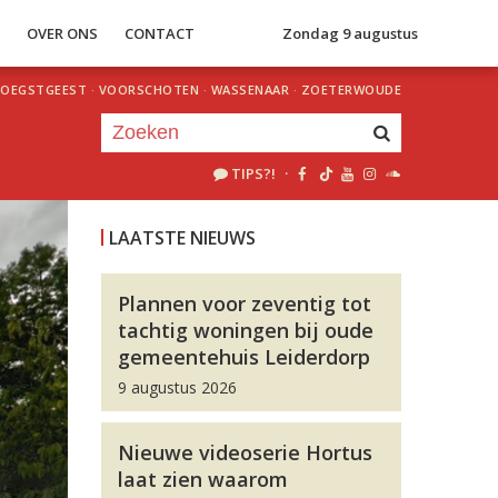
S
OVER ONS
CONTACT
Zondag 9 augustus
OEGSTGEEST
·
VOORSCHOTEN
·
WASSENAAR
·
ZOETERWOUDE
TIPS?!
·
Je luistert nu naar
uur 1 van 0
LAATSTE NIEUWS
«
Vorig uur
Volgend uur
»
Plannen voor zeventig tot
tachtig woningen bij oude
gemeentehuis Leiderdorp
9 augustus 2026
Nieuwe videoserie Hortus
laat zien waarom