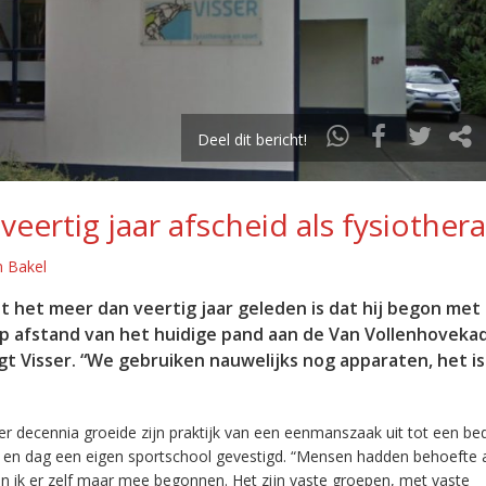
Deel dit bericht!
veertig jaar afscheid als fysiother
n Bakel
t het meer dan veertig jaar geleden is dat hij begon met 
p afstand van het huidige pand aan de Van Vollenhovekad
egt Visser. “We gebruiken nauwelijks nog apparaten, het is
vier decennia groeide zijn praktijk van een eenmanszaak uit tot een bed
jaar en dag een eigen sportschool gevestigd. “Mensen hadden behoefte
n ik er zelf maar mee begonnen. Het zijn vaste groepen, met vaste