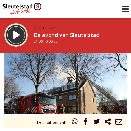
LUISTER LIVE:
De avond van Sleutelstad
21.00 - 0.00 uur
STRAKS:
De nacht van Sleutelstad
0.00 - 6.00 uur
uur 1 van 0
Vorig uur
Volgend uur
Inklappen
Deel dit bericht!