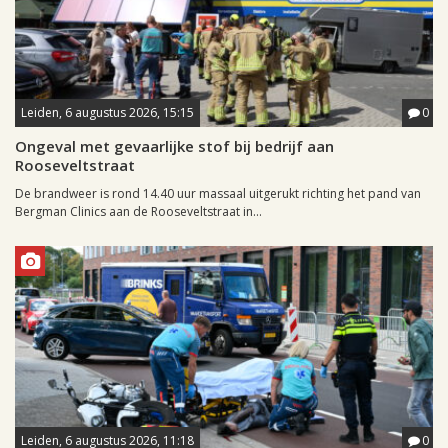
Leiden, 6 augustus 2026, 15:15
0
Ongeval met gevaarlijke stof bij bedrijf aan
Rooseveltstraat
De brandweer is rond 14.40 uur massaal uitgerukt richting het pand van
Bergman Clinics aan de Rooseveltstraat in...
Leiden, 6 augustus 2026, 11:18
0