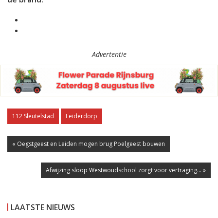
Advertentie
112 Sleutelstad
Leiderdorp
« Oegstgeest en Leiden mogen brug Poelgeest bouwen
Afwijzing sloop Westwoudschool zorgt voor vertraging... »
LAATSTE NIEUWS