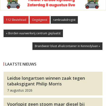
112 Sleutelstad
Oegstgeest
ramkraakdrogist
« Borden vuurwerkvrij centrum geplaatst
Brandweer blust afvalcontainer in Kennedylaan »
LAATSTE NIEUWS
Leidse longartsen winnen zaak tegen
tabaksgigant Philip Morris
7 augustus 2026
Voorlopig geen stoom maar diesel bij