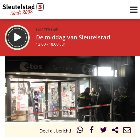
LUISTER LIVE:
De middag van Sleutelstad
12.00 - 18.00 uur
STRAKS:
De vrijdagavond met Keanu
18.00 - 19.00 uur
uur 1 van 0
Vorig uur
Volgend uur
Inklappen
Deel dit bericht!