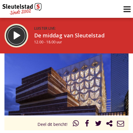
LUISTER LIVE:
De middag van Sleutelstad
12.00 - 18.00 uur
STRAKS:
De avond van Sleutelstad
18.00 - 21.00 uur
uur 1 van 0
Vorig uur
Volgend uur
Inklappen
Deel dit bericht!