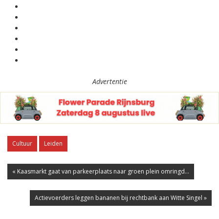
Advertentie
Cultuur
Leiden
« Kaasmarkt gaat van parkeerplaats naar groen plein omringd...
Actievoerders leggen bananen bij rechtbank aan Witte Singel »