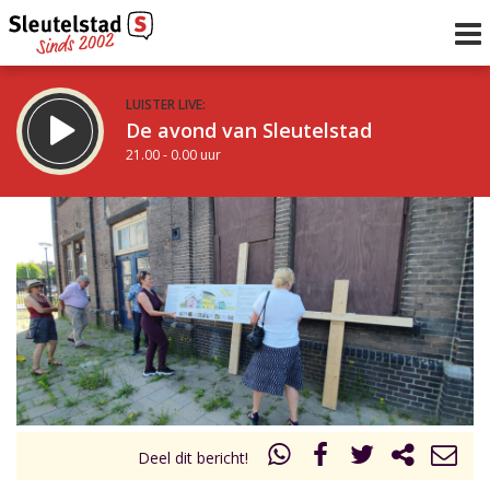
LUISTER LIVE:
De avond van Sleutelstad
21.00 - 0.00 uur
STRAKS:
De nacht van Sleutelstad
0.00 - 6.00 uur
uur 1 van 0
Vorig uur
Volgend uur
Inklappen
Deel dit bericht!