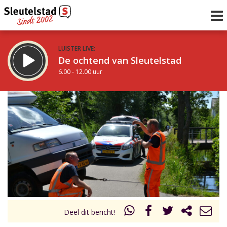
LUISTER LIVE:
De ochtend van Sleutelstad
6.00 - 12.00 uur
STRAKS:
De middag van Sleutelstad
12.00 - 18.00 uur
uur 1 van 0
Vorig uur
Volgend uur
Inklappen
Deel dit bericht!