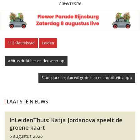
Advertentie
112 Sleutelstad
Leiden
« Virus duikt her en der weer op
Stadsparkeerplan wil grote hub en mobiliteitsapp »
LAATSTE NIEUWS
InLeidenThuis: Katja Jordanova speelt de
groene kaart
6 augustus 2026