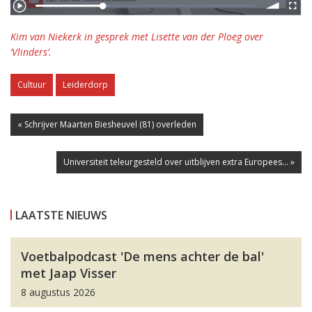
Kim van Niekerk in gesprek met Lisette van der Ploeg over
‘Vlinders’.
Cultuur
Leiderdorp
« Schrijver Maarten Biesheuvel (81) overleden
Universiteit teleurgesteld over uitblijven extra Europees... »
LAATSTE NIEUWS
Voetbalpodcast 'De mens achter de bal'
met Jaap Visser
8 augustus 2026