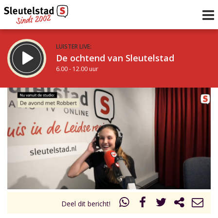
LUISTER LIVE:
De ochtend van Sleutelstad
6.00 - 12.00 uur
STRAKS:
De middag van Sleutelstad
12.00 - 19.00 uur
uur 1 van 0
Vorig uur
Volgend uur
Inklappen
Deel dit bericht!