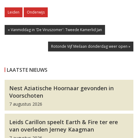
Leiden
Onderwijs
« Vanmiddag in 'De Viruszomer': Tweede Kamerlid Jan
Rotonde Vijf Meilaan donderdag weer open »
LAATSTE NIEUWS
Nest Aziatische Hoornaar gevonden in
Voorschoten
7 augustus 2026
Leids Carillon speelt Earth & Fire ter ere
van overleden Jerney Kaagman
7 augustus 2026