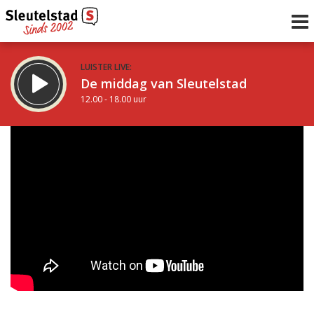
LUISTER LIVE:
De middag van Sleutelstad
12.00 - 18.00 uur
STRAKS:
De vrijdagavond met Keanu
18.00 - 19.00 uur
uur 1 van 0
Vorig uur
Volgend uur
Inklappen