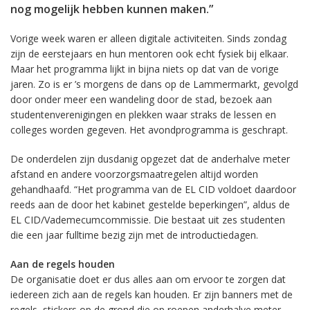
nog mogelijk hebben kunnen maken.”
Vorige week waren er alleen digitale activiteiten. Sinds zondag
zijn de eerstejaars en hun mentoren ook echt fysiek bij elkaar.
Maar het programma lijkt in bijna niets op dat van de vorige
jaren. Zo is er ’s morgens de dans op de Lammermarkt, gevolgd
door onder meer een wandeling door de stad, bezoek aan
studentenverenigingen en plekken waar straks de lessen en
colleges worden gegeven. Het avondprogramma is geschrapt.
De onderdelen zijn dusdanig opgezet dat de anderhalve meter
afstand en andere voorzorgsmaatregelen altijd worden
gehandhaafd. “Het programma van de EL CID voldoet daardoor
reeds aan de door het kabinet gestelde beperkingen”, aldus de
EL CID/Vademecumcommissie. Die bestaat uit zes studenten
die een jaar fulltime bezig zijn met de introductiedagen.
Aan de regels houden
De organisatie doet er dus alles aan om ervoor te zorgen dat
iedereen zich aan de regels kan houden. Er zijn banners met de
regels, stickers op de grond die op roepen anderhalve meter