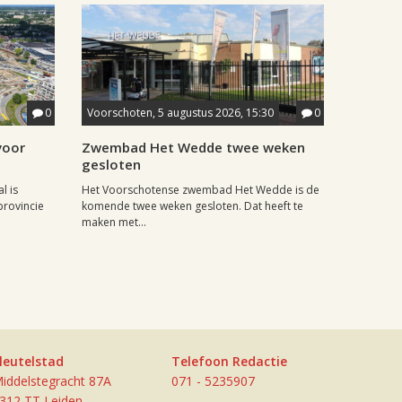
0
Voorschoten, 5 augustus 2026, 15:30
0
voor
Zwembad Het Wedde twee weken
gesloten
l is
Het Voorschotense zwembad Het Wedde is de
rovincie
komende twee weken gesloten. Dat heeft te
maken met...
leutelstad
Telefoon Redactie
iddelstegracht 87A
071 - 5235907
312 TT Leiden