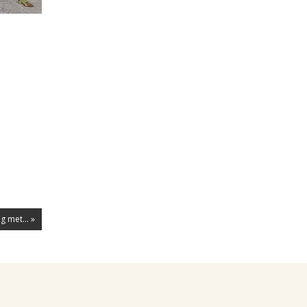
g met... »