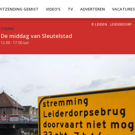
UITZENDING GEMIST
VIDEO’S
TV
ADVERTEREN
VACATURE
LEIDEN
·
LEIDERDORP
·
STRAKS:
De middag van Sleutelstad
12.00 - 17.00 uur