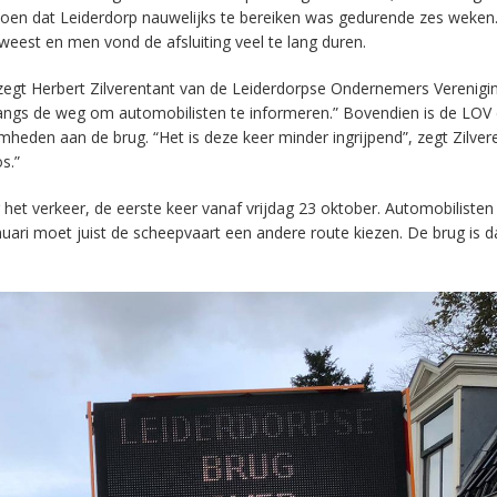
toen dat Leiderdorp nauwelijks te bereiken was gedurende zes weken
eest en men vond de afsluiting veel te lang duren.
zegt Herbert Zilverentant van de Leiderdorpse Ondernemers Verenigin
t langs de weg om automobilisten te informeren.” Bovendien is de LOV
en aan de brug. “Het is deze keer minder ingrijpend”, zegt Zilveren
s.”
 het verkeer, de eerste keer vanaf vrijdag 23 oktober. Automobiliste
ari moet juist de scheepvaart een andere route kiezen. De brug is d