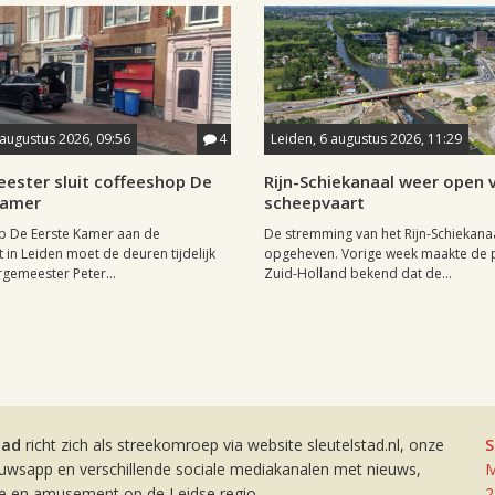
 augustus 2026, 09:56
4
Leiden, 6 augustus 2026, 11:29
ester sluit coffeeshop De
Rijn-Schiekanaal weer open 
Kamer
scheepvaart
p De Eerste Kamer aan de
De stremming van het Rijn-Schiekanaa
t in Leiden moet de deuren tijdelijk
opgeheven. Vorige week maakte de p
rgemeester Peter...
Zuid-Holland bekend dat de...
tad
richt zich als streekomroep via website sleutelstad.nl, onze
S
euwsapp en verschillende sociale mediakanalen met nieuws,
M
ie en amusement op de Leidse regio.
2