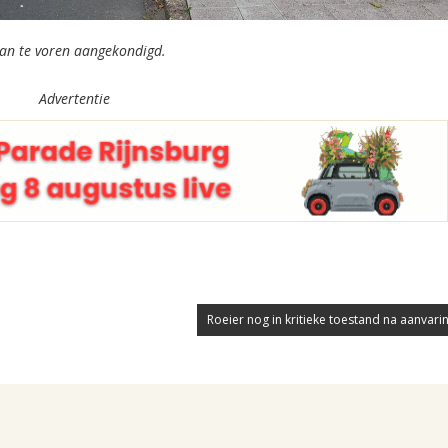
an te voren aangekondigd.
Advertentie
Roeier nog in kritieke toestand na aanvarin