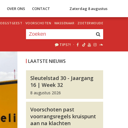
S
OVER ONS
CONTACT
Zaterdag 8 augustus
OEGSTGEEST
·
VOORSCHOTEN
·
WASSENAAR
·
ZOETERWOUDE
TIPS?!
·
Je luistert nu naar
uur 1 van 0
LAATSTE NIEUWS
«
Vorig uur
Volgend uur
»
Sleutelstad 30 - Jaargang
16 | Week 32
8 augustus 2026
Voorschoten past
voorrangsregels kruispunt
aan na klachten