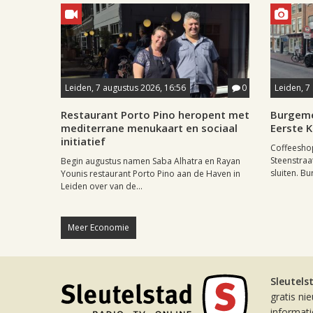
Leiden, 7 augustus 2026, 16:56
0
Leiden, 7
Restaurant Porto Pino heropent met
Burgeme
mediterrane menukaart en sociaal
Eerste 
initiatief
Coffeesho
Steenstraa
Begin augustus namen Saba Alhatra en Rayan
sluiten. Bu
Younis restaurant Porto Pino aan de Haven in
Leiden over van de...
Meer Economie
Sleutels
gratis ni
informat