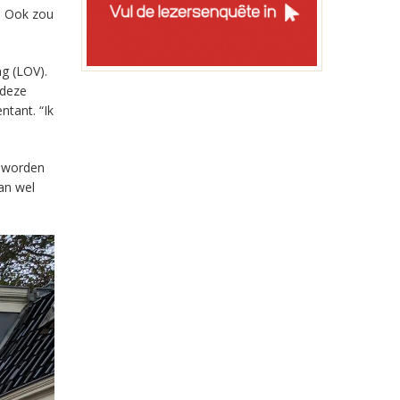
. Ook zou
g (LOV).
 deze
tant. “Ik
n worden
an wel