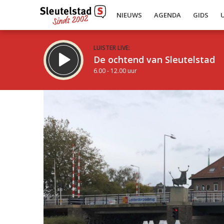
NIEUWS
AGENDA
GIDS
LUISTER LIVE:
De ochtend van Sleutelstad
6.00 - 12.00 uur
Inklappen