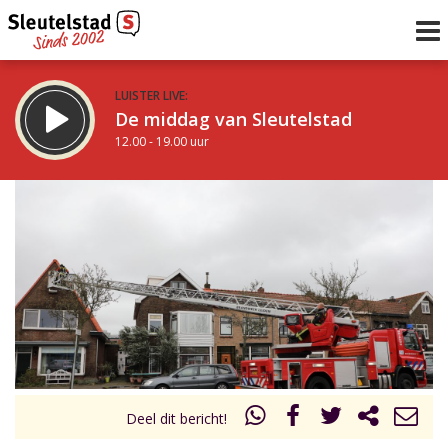
LUISTER LIVE:
De middag van Sleutelstad
12.00 - 19.00 uur
STRAKS:
De avond van Sleutelstad
19.00 - 22.00 uur
uur 1 van 0
Vorig uur
Volgend uur
Inklappen
Deel dit bericht!