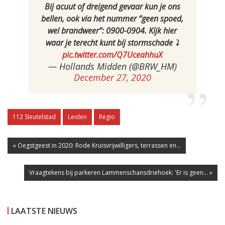
Bij acuut of dreigend gevaar kun je ons
bellen, ook via het nummer “geen spoed,
wel brandweer”: 0900-0904. Kijk hier
waar je terecht kunt bij stormschade ⤵️
pic.twitter.com/Q7UceahhuX
— Hollands Midden (@BRW_HM)
December 27, 2020
112 Sleutelstad
Leiden
Regio
« Oegstgeest in 2020: Rode Kruisvrijwilligers, terrassen en...
Vraagtekens bij parkeren Lammenschansdriehoek: 'Er is geen... »
LAATSTE NIEUWS