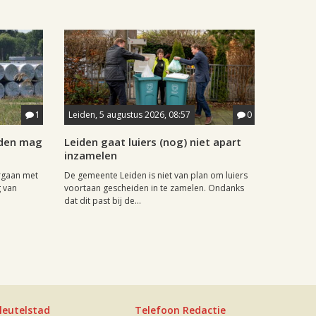
1
Leiden, 5 augustus 2026, 08:57
0
iden mag
Leiden gaat luiers (nog) niet apart
inzamelen
rgaan met
De gemeente Leiden is niet van plan om luiers
g van
voortaan gescheiden in te zamelen. Ondanks
dat dit past bij de...
leutelstad
Telefoon Redactie