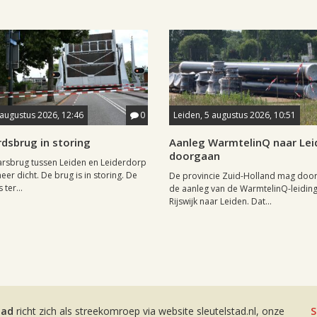
 augustus 2026, 12:46
0
Leiden, 5 augustus 2026, 10:51
dsbrug in storing
Aanleg WarmtelinQ naar Le
doorgaan
rsbrug tussen Leiden en Leiderdorp
eer dicht. De brug is in storing. De
De provincie Zuid-Holland mag doo
 ter...
de aanleg van de WarmtelinQ-leidin
Rijswijk naar Leiden. Dat...
tad
richt zich als streekomroep via website sleutelstad.nl, onze
S