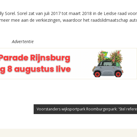
y Sorel. Sorel zat van juli 2017 tot maart 2018 in de Leidse raad voor 
t meer mee aan de verkiezingen, waardoor het raadslidmaatschap au
Advertentie
Voorstanders wijksportpark Roomburgerpark: 'Stel refere