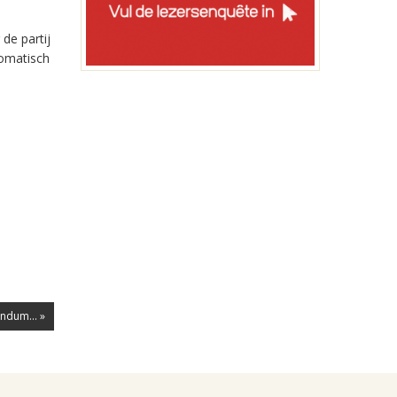
de partij
tomatisch
ndum... »