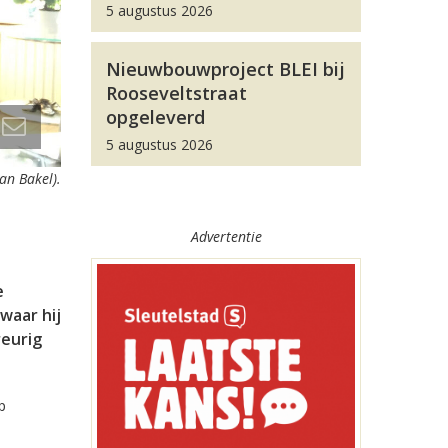
5 augustus 2026
Nieuwbouwproject BLEI bij
Rooseveltstraat
opgeleverd
5 augustus 2026
an Bakel).
Advertentie
e
waar hij
reurig
p