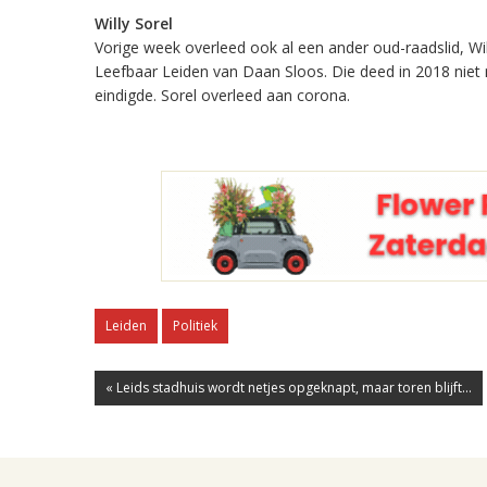
Willy Sorel
Vorige week overleed ook al een ander oud-raadslid, Will
Leefbaar Leiden van Daan Sloos. Die deed in 2018 nie
eindigde. Sorel overleed aan corona.
Leiden
Politiek
« Leids stadhuis wordt netjes opgeknapt, maar toren blijft...