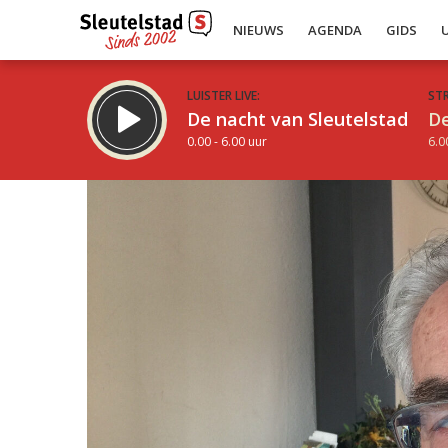
NIEUWS
AGENDA
GIDS
LUISTER LIVE:
ST
De nacht van Sleutelstad
De
0.00 - 6.00 uur
6.0
Inklappen