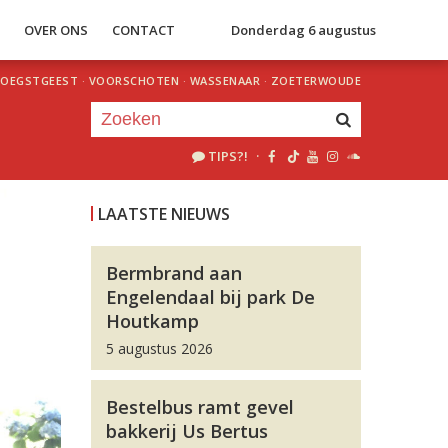
S
OVER ONS
CONTACT
Donderdag 6 augustus
OEGSTGEEST
·
VOORSCHOTEN
·
WASSENAAR
·
ZOETERWOUDE
TIPS?!
·
Je luistert nu naar
uur 1 van 0
LAATSTE NIEUWS
«
Vorig uur
Volgend uur
»
Bermbrand aan
Engelendaal bij park De
Houtkamp
5 augustus 2026
Bestelbus ramt gevel
bakkerij Us Bertus