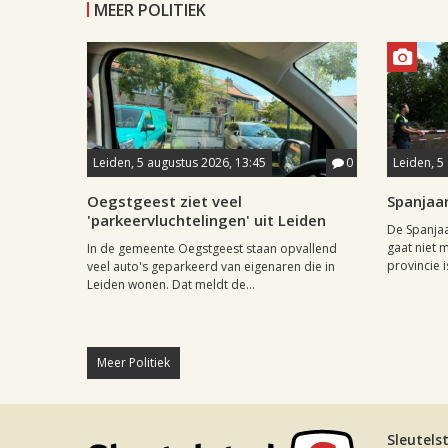
MEER POLITIEK
Leiden, 5 augustus 2026, 13:45
0
Leiden, 5
Oegstgeest ziet veel
Spanjaar
'parkeervluchtelingen' uit Leiden
De Spanjaa
gaat niet m
In de gemeente Oegstgeest staan opvallend
provincie is
veel auto's geparkeerd van eigenaren die in
Leiden wonen. Dat meldt de...
Meer Politiek
Sleutels