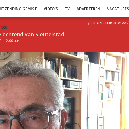
UITZENDING GEMIST
VIDEO’S
TV
ADVERTEREN
VACATURE
LEIDEN
·
LEIDERDORP
·
RAKS:
 ochtend van Sleutelstad
0 - 12.00 uur