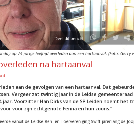
Deel dit bericht!
ondag op 74-jarige leeftijd overleden aan een hartaanval. (Foto: Gerry v
overleden na hartaanval
ard
erleden aan de gevolgen van een hartaanval. Dat gebeurd
tsen. Vergeer zat twintig jaar in de Leidse gemeenteraad 
74 jaar. Voorzitter Han Dirks van de SP Leiden noemt het t
k voor voor zijn echtgenote Fenna en hun zoons.”
erde vanuit de Leidse Ren- en Toervereniging Swift jarenlang de Joo