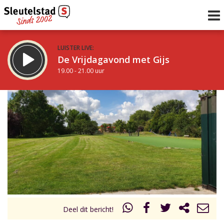
LUISTER LIVE:
De Vrijdagavond met Gijs
19.00 - 21.00 uur
STRAKS:
De avond van Sleutelstad
21.00 - 0.00 uur
uur 1 van 0
Vorig uur
Volgend uur
Inklappen
Deel dit bericht!