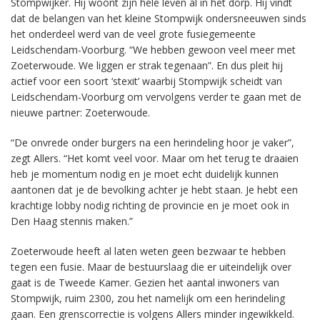
Stompwijker. Hij woont zijn hele leven al in het dorp. Hij vindt
dat de belangen van het kleine Stompwijk ondersneeuwen sinds
het onderdeel werd van de veel grote fusiegemeente
Leidschendam-Voorburg. “We hebben gewoon veel meer met
Zoeterwoude. We liggen er strak tegenaan”. En dus pleit hij
actief voor een soort ‘stexit’ waarbij Stompwijk scheidt van
Leidschendam-Voorburg om vervolgens verder te gaan met de
nieuwe partner: Zoeterwoude.
“De onvrede onder burgers na een herindeling hoor je vaker”,
zegt Allers. “Het komt veel voor. Maar om het terug te draaien
heb je momentum nodig en je moet echt duidelijk kunnen
aantonen dat je de bevolking achter je hebt staan. Je hebt een
krachtige lobby nodig richting de provincie en je moet ook in
Den Haag stennis maken.”
Zoeterwoude heeft al laten weten geen bezwaar te hebben
tegen een fusie. Maar de bestuurslaag die er uiteindelijk over
gaat is de Tweede Kamer. Gezien het aantal inwoners van
Stompwijk, ruim 2300, zou het namelijk om een herindeling
gaan. Een grenscorrectie is volgens Allers minder ingewikkeld.