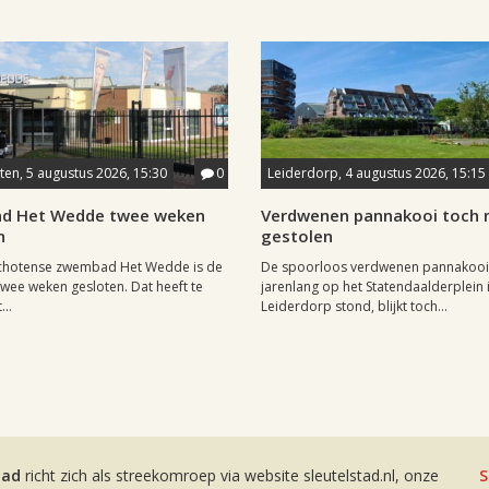
en, 5 augustus 2026, 15:30
0
Leiderdorp, 4 augustus 2026, 15:15
d Het Wedde twee weken
Verdwenen pannakooi toch n
n
gestolen
chotense zwembad Het Wedde is de
De spoorloos verdwenen pannakooi
ee weken gesloten. Dat heeft te
jarenlang op het Statendaalderplein 
..
Leiderdorp stond, blijkt toch...
tad
richt zich als streekomroep via website sleutelstad.nl, onze
S