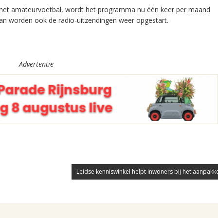
m het amateurvoetbal, wordt het programma nu één keer per maand
kan worden ook de radio-uitzendingen weer opgestart.
Advertentie
Leidse kenniswinkel helpt inwoners bij het aanpakke