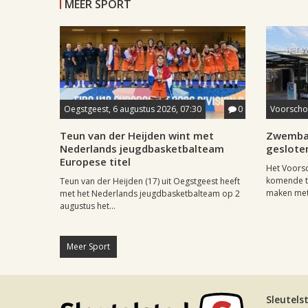
MEER SPORT
Oegstgeest, 6 augustus 2026, 07:30
0
Voorschot
Teun van der Heijden wint met
Zwemba
Nederlands jeugdbasketbalteam
geslote
Europese titel
Het Voors
komende tw
Teun van der Heijden (17) uit Oegstgeest heeft
maken met.
met het Nederlands jeugdbasketbalteam op 2
augustus het...
Meer Sport
Sleutels