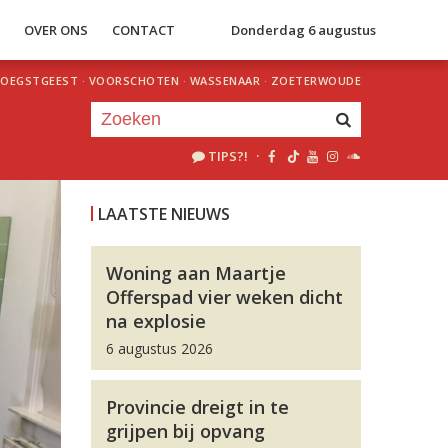
S
OVER ONS
CONTACT
Donderdag 6 augustus
OEGSTGEEST
·
VOORSCHOTEN
·
WASSENAAR
·
ZOETERWOUDE
TIPS?!
·
Je luistert nu naar
uur 1 van 0
LAATSTE NIEUWS
«
Vorig uur
Volgend uur
»
Woning aan Maartje
Offerspad vier weken dicht
na explosie
6 augustus 2026
Provincie dreigt in te
grijpen bij opvang