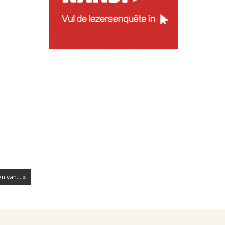
n van... »