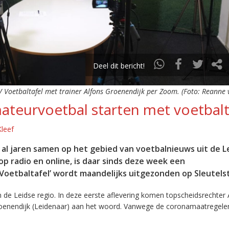
Deel dit bericht!
V Voetbaltafel met trainer Alfons Groenendijk per Zoom. (Foto: Reanne v
ateurvoetbal starten met voetbalt
leef
al jaren samen op het gebied van voetbalnieuws uit de L
op radio en online, is daar sinds deze week een
oetbaltafel’ wordt maandelijks uitgezonden op Sleutels
 de Leidse regio. In deze eerste aflevering komen topscheidsrechter 
roenendijk (Leidenaar) aan het woord. Vanwege de coronamaatregele