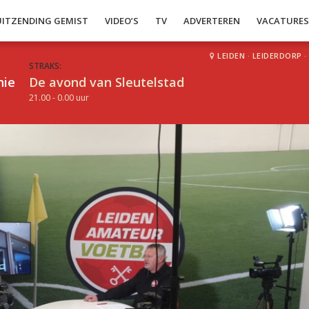
UITZENDING GEMIST
VIDEO’S
TV
ADVERTEREN
VACATURE
LEIDEN
·
LEIDERDORP
·
STRAKS:
hie
De avond van Sleutelstad
21.00 - 0.00 uur