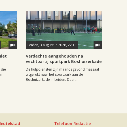
0
Leiden, 3 augustus 2026, 22:13
0
iet
Verdachte aangehouden na
vechtpartij sportpark Boshuizerkade
 die
De hulpdiensten zijn maandagavond massaal
in
uitgerukt naar het sportpark aan de
Boshuizerkade in Leiden. Daar...
leutelstad
Telefoon Redactie