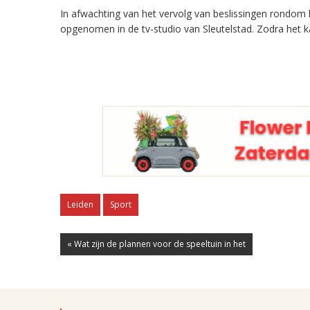
In afwachting van het vervolg van beslissingen rondo
opgenomen in de tv-studio van Sleutelstad. Zodra het 
Leiden
Sport
« Wat zijn de plannen voor de speeltuin in het