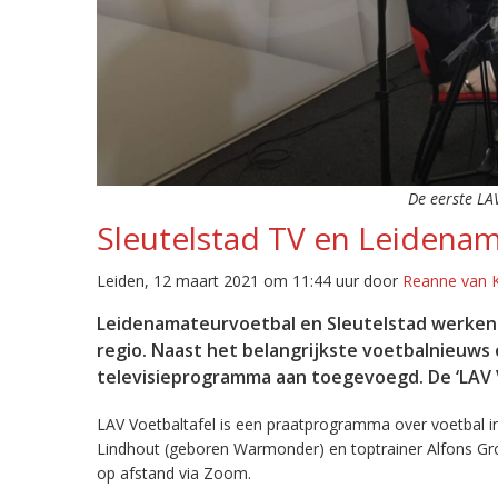
De eerste LA
Sleutelstad TV en Leidenam
Leiden, 12 maart 2021 om 11:44 uur door
Reanne van K
Leidenamateurvoetbal en Sleutelstad werken 
regio. Naast het belangrijkste voetbalnieuws 
televisieprogramma aan toegevoegd. De ‘LAV V
LAV Voetbaltafel is een praatprogramma over voetbal in
Lindhout (geboren Warmonder) en toptrainer Alfons G
op afstand via Zoom.