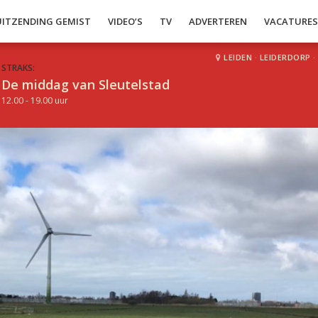
UITZENDING GEMIST
VIDEO’S
TV
ADVERTEREN
VACATURE
LEIDEN
·
LEIDERDORP
·
STRAKS:
De middag van Sleutelstad
12.00 - 19.00 uur