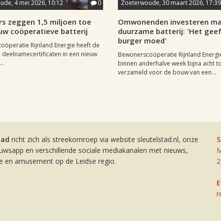
de, 4 mei 2026, 10:12
0
Zoeterwoude, 30 maart 2026, 17:39
s zeggen 1,5 miljoen toe
Omwonenden investeren mas
uw coöperatieve batterij
duurzame batterij: 'Het gee
burger moed'
öperatie Rijnland Energie heeft de
an deelnamecertificaten in een nieuw
Bewonerscoöperatie Rijnland Energi
..
binnen anderhalve week bijna acht t
verzameld voor de bouw van een...
tad
richt zich als streekomroep via website sleutelstad.nl, onze
S
euwsapp en verschillende sociale mediakanalen met nieuws,
M
ie en amusement op de Leidse regio.
2
E
r