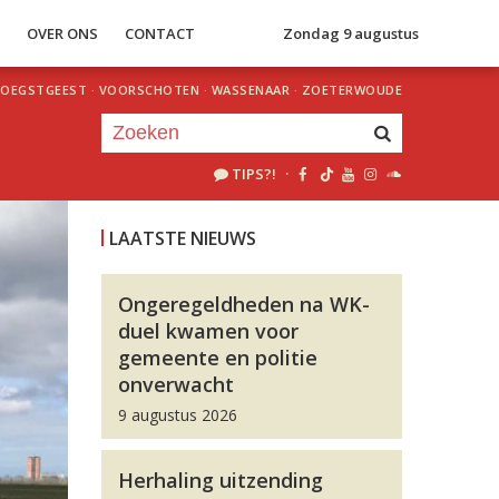
S
OVER ONS
CONTACT
Zondag 9 augustus
OEGSTGEEST
·
VOORSCHOTEN
·
WASSENAAR
·
ZOETERWOUDE
TIPS?!
·
Je luistert nu naar
uur 1 van 0
LAATSTE NIEUWS
«
Vorig uur
Volgend uur
»
Ongeregeldheden na WK-
duel kwamen voor
gemeente en politie
onverwacht
9 augustus 2026
Herhaling uitzending