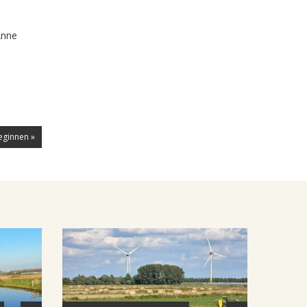
Anne
eginnen »