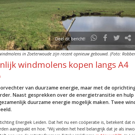
Deel dit bericht!
indmolens in Zoeterwoude zijn recent opnieuw gebouwd. (Foto: Robber
nlijk windmolens kopen langs A4
a
 voorvechter van duurzame energie, maar met de oprichtin
rder. Naast gesprekken over de energietransitie en hulp
k gezamenlijk duurzame energie mogelijk maken. Twee wi
eeld.
tichting Energiek Leiden. Dat het nu een coöperatie is, betekent dat n
den aangepakt en hoe. “Wij vinden het heel belangrijk dat je als inw