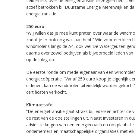
Leiden iets over de energietransitie te zeggen hebt”, ve
actief betrokken bij Duurzame Energie Merenwijk en daa
energietransitie.
250 euro
“Wij willen dat je mee kunt praten over waar de windm
zodat je er ook nog wat aan hebt.” Wie voor een klein 
windmolens langs de A4, ook wel De Watergeuzen gen
daarna over zowel bedrijven als bijvoorbeeld leden van 
op de inleg op.
De eerste ronde om mede-eigenaar van een windmolen te 
energiecoöperatie. “Vanaf 250 euro koop je eigenlijk ee
uitlenen, kan de windmolen uiteindelijk worden gekocht
certificaten verkocht.
Klimaattafel
“De energietransitie gaat straks bij iedereen achter d
de rest van de doelstellingen uit. Naast investeren in 
advies te krijgen van een energiecoach en om plaats t
ondernemers en maatschappelijke organisaties met elkaa