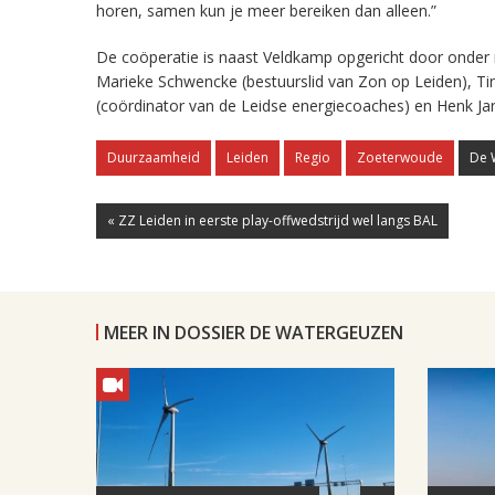
horen, samen kun je meer bereiken dan alleen.”
De coöperatie is naast Veldkamp opgericht door onder 
Marieke Schwencke (bestuurslid van Zon op Leiden), Ti
(coördinator van de Leidse energiecoaches) en Henk Jan 
Duurzaamheid
Leiden
Regio
Zoeterwoude
De 
« ZZ Leiden in eerste play-offwedstrijd wel langs BAL
MEER IN DOSSIER DE WATERGEUZEN