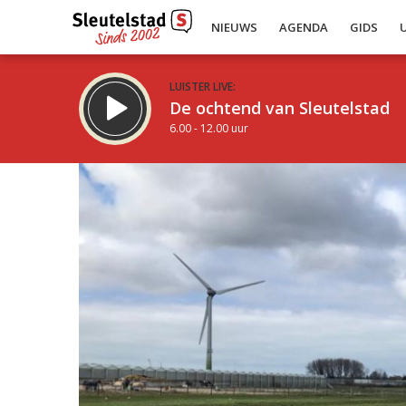
NIEUWS
AGENDA
GIDS
LUISTER LIVE:
De ochtend van Sleutelstad
6.00 - 12.00 uur
Inklappen