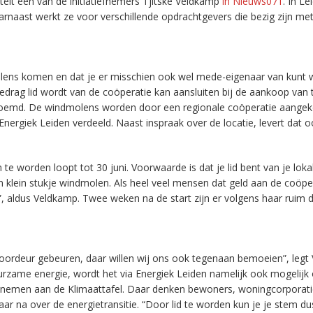
rtelt een van de initiatiefnemers Tjitske Veldkamp
in Nieuws071
. In Le
rnaast werkt ze voor verschillende opdrachtgevers die bezig zijn me
olens komen en dat je er misschien ook wel mede-eigenaar van kunt 
bedrag lid wordt van de coöperatie kan aansluiten bij de aankoop van
oemd. De windmolens worden door een regionale coöperatie aangek
Energiek Leiden verdeeld. Naast inspraak over de locatie, levert dat o
worden loopt tot 30 juni. Voorwaarde is dat je lid bent van je loka
n klein stukje windmolen. Als heel veel mensen dat geld aan de coöpe
”, aldus Veldkamp. Twee weken na de start zijn er volgens haar ruim 
e voordeur gebeuren, daar willen wij ons ook tegenaan bemoeien”, leg
duurzame energie, wordt het via Energiek Leiden namelijk ook mogelij
e nemen aan de Klimaattafel. Daar denken bewoners, woningcorporati
r na over de energietransitie. “Door lid te worden kun je je stem du