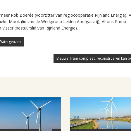
meer Rob Boerée (voorzitter van regiocoöperatie Rijnland Energie), 
neke Mook (lid van de Werkgroep Leiden Aardgasvrij), Alfons Ramb
Visser (bestuurslid van Rijnland Energie).
Watergeuzen
Blauwe Tram compleet, reconstrueren kan b