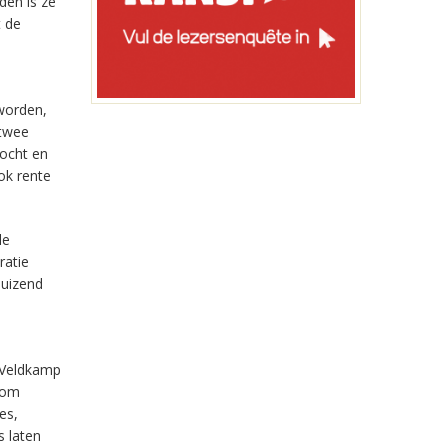
iden is ze
t de
worden,
 twee
ocht en
ok rente
le
ratie
duizend
t Veldkamp
k om
es,
s laten