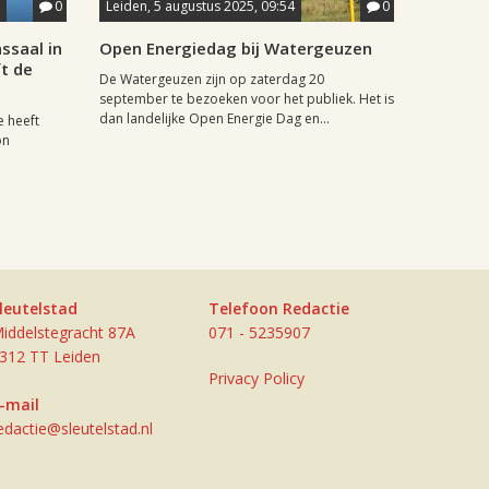
0
Leiden, 5 augustus 2025, 09:54
0
saal in
Open Energiedag bij Watergeuzen
ft de
De Watergeuzen zijn op zaterdag 20
september te bezoeken voor het publiek. Het is
dan landelijke Open Energie Dag en...
e heeft
on
leutelstad
Telefoon Redactie
iddelstegracht 87A
071 - 5235907
312 TT Leiden
Privacy Policy
-mail
edactie@sleutelstad.nl