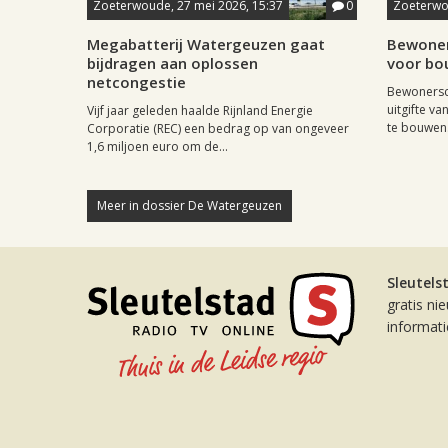
Zoeterwoude, 27 mei 2026, 15:37
0
Zoeterwou
Megabatterij Watergeuzen gaat
Bewoner
bijdragen aan oplossen
voor bo
netcongestie
Bewonersco
uitgifte v
Vijf jaar geleden haalde Rijnland Energie
te bouwen.
Corporatie (REC) een bedrag op van ongeveer
1,6 miljoen euro om de...
Meer in dossier De Watergeuzen
Sleutels
gratis ni
informat