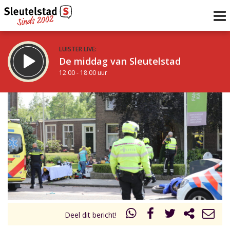
LUISTER LIVE:
De middag van Sleutelstad
12.00 - 18.00 uur
STRAKS:
De vrijdagavond met Keanu
18.00 - 19.00 uur
uur 1 van 0
Vorig uur
Volgend uur
Inklappen
Deel dit bericht!