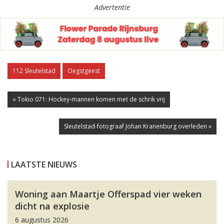
Advertentie
112 Sleutelstad
Oegstgeest
« Tokio 071: Hockey-mannen komen met de schrik vrij
Sleutelstad-fotograaf Johan Kranenburg overleden »
LAATSTE NIEUWS
Woning aan Maartje Offerspad vier weken
dicht na explosie
6 augustus 2026