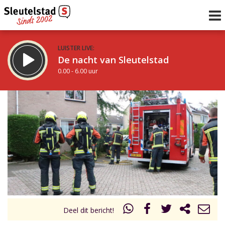
LUISTER LIVE:
De nacht van Sleutelstad
0.00 - 6.00 uur
STRAKS:
De ochtend van Sleutelstad
6.00 - 12.00 uur
uur 1 van 0
Vorig uur
Volgend uur
Inklappen
Deel dit bericht!