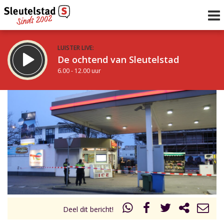
LUISTER LIVE:
De ochtend van Sleutelstad
6.00 - 12.00 uur
STRAKS:
De middag van Sleutelstad
12.00 - 18.00 uur
uur 1 van 0
Vorig uur
Volgend uur
Inklappen
Deel dit bericht!