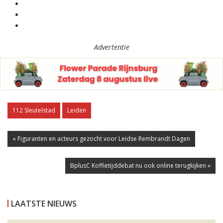
Advertentie
112 Sleutelstad
Leiden
« Figuranten en acteurs gezocht voor Leidse Rembrandt Dagen
BplusC Koffietijddebat nu ook online terugkijken »
LAATSTE NIEUWS