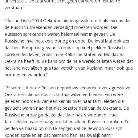
universiteit. De taal vormt echt geen barrière om elkaar te
verstaan.”
“Rusland is in 2014 Oekraïne binnengevallen met als excuus dat
de Russisch sprekenden verdedigd moesten worden. Die
Russisch sprekenden waren helemaal niet in gevaar. De
Russische inval betekent oorlog en dood. De inval laat ook zien
dat heel Europa in gevaar is omdat op veel plekken Russisch
sprekenden leven, zoals in de Baltische staten en Moldavië.
Oekraïne heeft nu de kans om de hele wereld te laten weten dat
het land niet alleen qua taal verschilt van Rusland, maar ook qua
normen en waarden.”
“Er wordt door de Russen nepnieuws verspreid over agressieve
Oekraïners die de Russische taal willen verbieden. Een week
geleden hoorde ik van een kennis over haar familieleden die
gevlucht waren naar het niet bezette deel van de Oekraïne. De
Russische propaganda zei dat daar nazi’s woonden. Haar
familieleden waren bang omdat ze alleen Russisch spraken. Ze
belden verbaasd op om te zeggen dat ze gewoon Russisch
konden spreken en dat niemand hen iets kwalijk nam.”