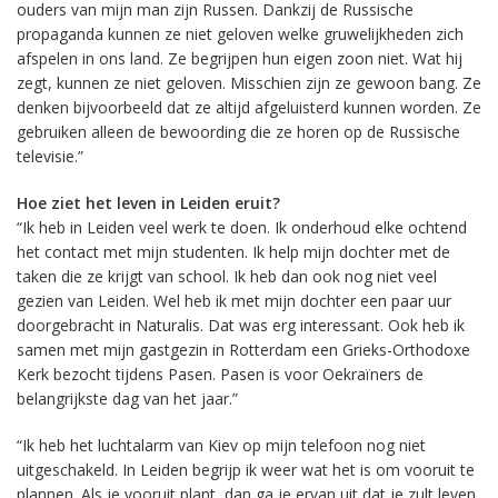
ouders van mijn man zijn Russen. Dankzij de Russische
propaganda kunnen ze niet geloven welke gruwelijkheden zich
afspelen in ons land. Ze begrijpen hun eigen zoon niet. Wat hij
zegt, kunnen ze niet geloven. Misschien zijn ze gewoon bang. Ze
denken bijvoorbeeld dat ze altijd afgeluisterd kunnen worden. Ze
gebruiken alleen de bewoording die ze horen op de Russische
televisie.”
Hoe ziet het leven in Leiden eruit?
“Ik heb in Leiden veel werk te doen. Ik onderhoud elke ochtend
het contact met mijn studenten. Ik help mijn dochter met de
taken die ze krijgt van school. Ik heb dan ook nog niet veel
gezien van Leiden. Wel heb ik met mijn dochter een paar uur
doorgebracht in Naturalis. Dat was erg interessant. Ook heb ik
samen met mijn gastgezin in Rotterdam een Grieks-Orthodoxe
Kerk bezocht tijdens Pasen. Pasen is voor Oekraïners de
belangrijkste dag van het jaar.”
“Ik heb het luchtalarm van Kiev op mijn telefoon nog niet
uitgeschakeld. In Leiden begrijp ik weer wat het is om vooruit te
plannen. Als je vooruit plant, dan ga je ervan uit dat je zult leven.