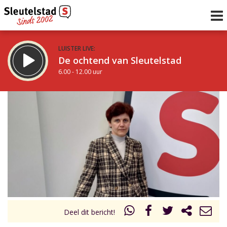
LUISTER LIVE:
De ochtend van Sleutelstad
6.00 - 12.00 uur
STRAKS:
De middag van Sleutelstad
12.00 - 18.00 uur
uur 1 van 0
Vorig uur
Volgend uur
Inklappen
Deel dit bericht!