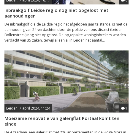
Leiden, 7 april 2024, 18:17
0
Inbraakgolf Leidse regio nog niet opgelost met
aanhoudingen
De inbraakgolf die de Leidse regio het afgelopen jaar teisterde, is met de
aanhouding van 24 verdachten door de politie van ons district (Leiden-
Bollenstreek) nog niet opgelost. De opgepakte woninginbrekers worden
verdacht van 35 zaken, terwijl alleen al in Leiden het aantal...
Leiden, 7 april 2024, 11:24
1
Moeizame renovatie van galerijflat Portaal komt ten
einde
De Agaatlaan, een galerijflat met 226 appartementen in de Hoge Mors in