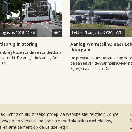
 augustus 2026, 12:46
0
Leiden, 5 augustus 2026, 10:51
dsbrug in storing
Aanleg WarmtelinQ naar Le
doorgaan
rsbrug tussen Leiden en Leiderdorp
eer dicht. De brug is in storing. De
De provincie Zuid-Holland mag doo
 ter...
de aanleg van de WarmtelinQ-leidin
Rijswijk naar Leiden. Dat...
tad
richt zich als streekomroep via website sleutelstad.nl, onze
S
euwsapp en verschillende sociale mediakanalen met nieuws,
M
ie en amusement op de Leidse regio.
2