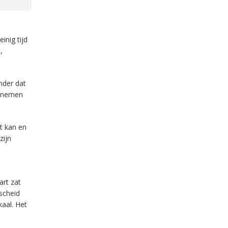
inig tijd
,
nder dat
j nemen
at kan en
zijn
art zat
scheid
kaal. Het