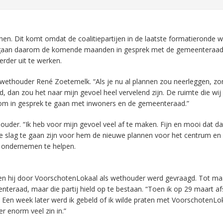
en. Dit komt omdat de coalitiepartijen in de laatste formatieronde we
 gaan daarom de komende maanden in gesprek met de gemeenteraad
rder uit te werken.
 wethouder René Zoetemelk. “Als je nu al plannen zou neerleggen, zo
an zou het naar mijn gevoel heel vervelend zijn. De ruimte die wi
n om in gesprek te gaan met inwoners en de gemeenteraad.”
houder. “Ik heb voor mijn gevoel veel af te maken. Fijn en mooi dat d
e slag te gaan zijn voor hem de nieuwe plannen voor het centrum en 
 ondernemen te helpen.
oen hij door VoorschotenLokaal als wethouder werd gevraagd. Tot ma
eraad, maar die partij hield op te bestaan. “Toen ik op 29 maart af
. Een week later werd ik gebeld of ik wilde praten met VoorschotenLo
er enorm veel zin in.”