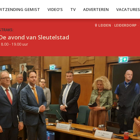
UITZENDING GEMIST
VIDEO’S
TV
ADVERTEREN
VACATURE
LEIDEN
·
LEIDERDORP
·
STRAKS:
De avond van Sleutelstad
18.00 - 19.00 uur