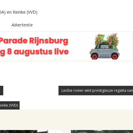
Advertentie
.
Leidse roeier wint prestigieuze regatta va
inke (VVD)