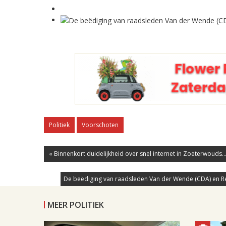
Politiek
Voorschoten
« Binnenkort duidelijkheid over snel internet in Zoeterwouds..
De beëdiging van raadsleden Van der Wende (CDA) en Re
MEER POLITIEK