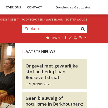
S
OVER ONS
CONTACT
Donderdag 6 augustus
OEGSTGEEST
·
VOORSCHOTEN
·
WASSENAAR
·
ZOETERWOUDE
TIPS?!
·
Je luistert nu naar
uur 1 van 0
LAATSTE NIEUWS
«
Vorig uur
Volgend uur
»
Ongeval met gevaarlijke
stof bij bedrijf aan
Rooseveltstraat
6 augustus 2026
Geen blauwalg of
botulisme in Berkhoutpark: