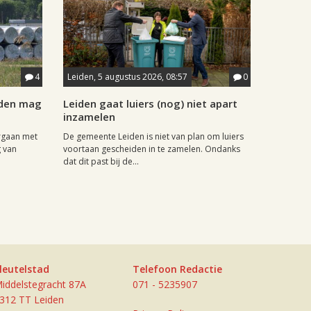
4
Leiden, 5 augustus 2026, 08:57
0
iden mag
Leiden gaat luiers (nog) niet apart
inzamelen
rgaan met
De gemeente Leiden is niet van plan om luiers
g van
voortaan gescheiden in te zamelen. Ondanks
dat dit past bij de...
leutelstad
Telefoon Redactie
iddelstegracht 87A
071 - 5235907
312 TT Leiden