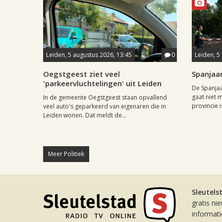
Leiden, 5 augustus 2026, 13:45
0
Leiden, 5
Oegstgeest ziet veel
Spanjaar
'parkeervluchtelingen' uit Leiden
De Spanjaa
gaat niet m
In de gemeente Oegstgeest staan opvallend
provincie is
veel auto's geparkeerd van eigenaren die in
Leiden wonen. Dat meldt de...
Meer Politiek
Sleutels
gratis ni
informat