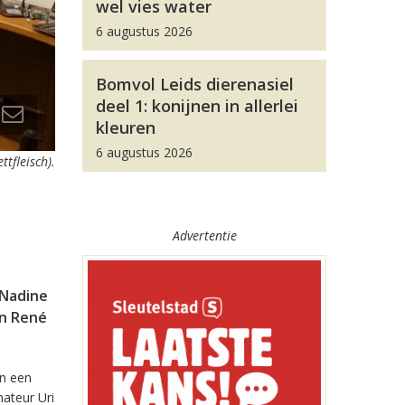
wel vies water
6 augustus 2026
Bomvol Leids dierenasiel
deel 1: konijnen in allerlei
kleuren
6 augustus 2026
tfleisch).
Advertentie
 Nadine
en René
In een
ateur Uri