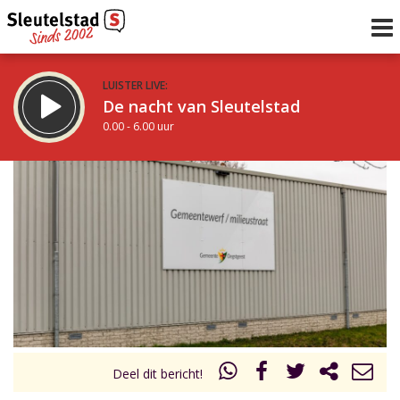
LUISTER LIVE:
De nacht van Sleutelstad
0.00 - 6.00 uur
STRAKS:
De ochtend van Sleutelstad
6.00 - 12.00 uur
uur 1 van 0
Vorig uur
Volgend uur
Inklappen
Deel dit bericht!