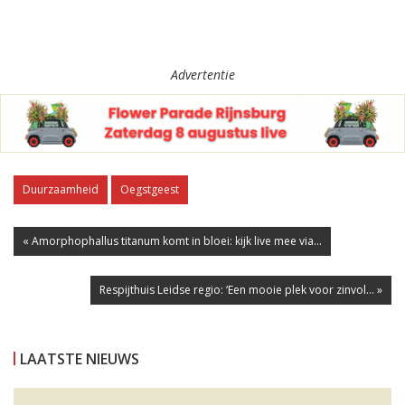
Advertentie
Duurzaamheid
Oegstgeest
« Amorphophallus titanum komt in bloei: kijk live mee via...
Respijthuis Leidse regio: ‘Een mooie plek voor zinvol... »
LAATSTE NIEUWS