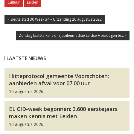
Cultuur
Leiden
« Sleutelstad 30 Week 34 – Uitzending 20 augustus 2022
Zondag laatste kans om jubileumeditie Leidse Hooidagen te... »
LAATSTE NIEUWS
Hitteprotocol gemeente Voorschoten:
aanbieden afval voor 07.00 uur
10 augustus 2026
EL CID-week begonnen: 3.600 eerstejaars
maken kennis met Leiden
10 augustus 2026