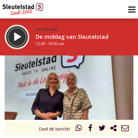
LUISTER LIVE:
De middag van Sleutelstad
12.00 - 18.00 uur
STRAKS:
De avond van Sleutelstad
18.00 - 21.00 uur
uur 1 van 0
Vorig uur
Volgend uur
Inklappen
Deel dit bericht!