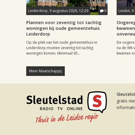
Leiderdorp, 9 augustus 2026, 12:29
0
Leiden, 9
Plannen voor zeventig tot tachtig
Ongereg
woningen bij oude gemeentehuis
kwamen 
Leiderdorp
onverwa
Op de plek van het oude gemeentehuis in
De ongere
Leiderdorp moeten zeventig tot tachtig
na de WK-
woningen komen. Minimaal 65...
kwamen vo
Meer Maatschappij
Sleutels
gratis ni
informat