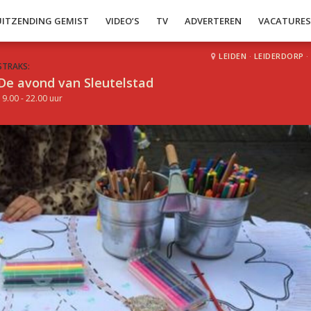
UITZENDING GEMIST
VIDEO’S
TV
ADVERTEREN
VACATURE
LEIDEN
·
LEIDERDORP
·
STRAKS:
De avond van Sleutelstad
19.00 - 22.00 uur