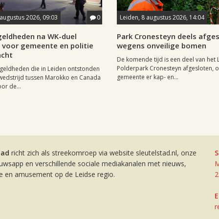
 augustus 2026, 09:03
0
Leiden, 8 augustus 2026, 14:04
eldheden na WK-duel
Park Cronesteyn deels afge
voor gemeente en politie
wegens onveilige bomen
cht
De komende tijd is een deel van het 
Polderpark Cronesteyn afgesloten, 
geldheden die in Leiden ontstonden
gemeente er kap- en...
wedstrijd tussen Marokko en Canada
or de...
tad
richt zich als streekomroep via website sleutelstad.nl, onze
S
euwsapp en verschillende sociale mediakanalen met nieuws,
M
ie en amusement op de Leidse regio.
2
E
r