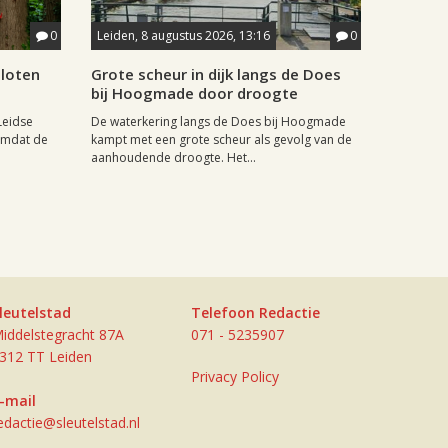
0
Leiden, 8 augustus 2026, 13:16
0
sloten
Grote scheur in dijk langs de Does
bij Hoogmade door droogte
Leidse
De waterkering langs de Does bij Hoogmade
omdat de
kampt met een grote scheur als gevolg van de
aanhoudende droogte. Het...
leutelstad
Telefoon Redactie
iddelstegracht 87A
071 - 5235907
312 TT Leiden
Privacy Policy
-mail
edactie@sleutelstad.nl