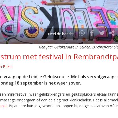
Deel dit bericht!
Tien jaar Geluksroute in Leiden. (Archieffoto: Sl
ustrum met festival in Rembrandtp
n Bakel
 de vraag op de Leidse Geluksroute. Met als vervolgvraag: e
 Zondag 18 september is het weer zover.
en mini-festival, waar geluksbrengers en geluksplukkers elkaar kunn
massage ondergaan of aan de slag met klankschalen. Het is allemaal
enst.
Bij andere kun je gewoon aankloppen bij de gelukscaravan of tip