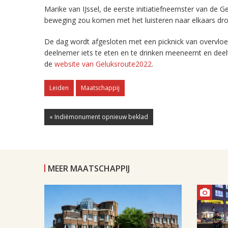
Marike van IJssel, de eerste initiatiefneemster van de G
beweging zou komen met het luisteren naar elkaars dro
De dag wordt afgesloten met een picknick van overvloed
deelnemer iets te eten en te drinken meeneemt en deel
de
website van Geluksroute2022
.
Leiden
Maatschappij
« Indiëmonument opnieuw beklad
MEER MAATSCHAPPIJ