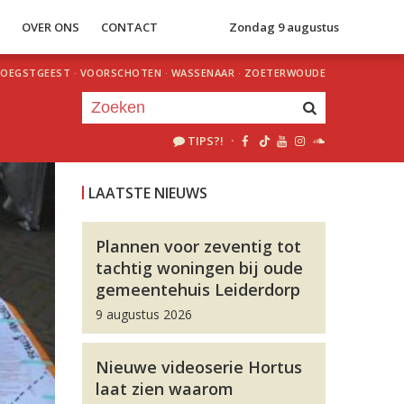
S
OVER ONS
CONTACT
Zondag 9 augustus
OEGSTGEEST
·
VOORSCHOTEN
·
WASSENAAR
·
ZOETERWOUDE
TIPS?!
·
Je luistert nu naar
uur 1 van 0
LAATSTE NIEUWS
«
Vorig uur
Volgend uur
»
Plannen voor zeventig tot
tachtig woningen bij oude
gemeentehuis Leiderdorp
9 augustus 2026
Nieuwe videoserie Hortus
laat zien waarom