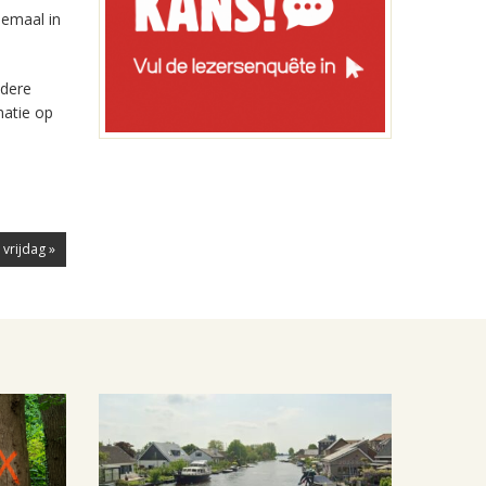
lemaal in
edere
matie op
vrijdag »