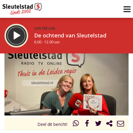
LUISTER LIVE:
De ochtend van Sleutelstad
6.00 - 12.00 uur
STRAKS:
De middag van Sleutelstad
12.00 - 19.00 uur
uur 1 van 0
Vorig uur
Volgend uur
Inklappen
Deel dit bericht!