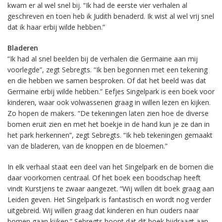
kwam er al wel snel bij. “Ik had de eerste vier verhalen al
geschreven en toen heb ik Judith benaderd. Ik wist al wel vrij snel
dat ik haar erbij wilde hebben.”
Bladeren
“Ik had al snel beelden bij de verhalen die Germaine aan mij
voorlegde”, zegt Sebregts. “Ik ben begonnen met een tekening
en die hebben we samen besproken. Of dat het beeld was dat
Germaine erbij wilde hebben.” Eefjes Singelpark is een boek voor
kinderen, waar ook volwassenen graag in willen lezen en kijken.
Zo hopen de makers. “De tekeningen laten zien hoe de diverse
bomen eruit zien en met het boekje in de hand kun je ze dan in
het park herkennen”, zegt Sebregts. “Ik heb tekeningen gemaakt
van de bladeren, van de knoppen en de bloemen.”
In elk verhaal staat een deel van het Singelpark en de bomen die
daar voorkomen centraal. Of het boek een boodschap heeft
vindt Kurstjens te zwaar aangezet. “Wij willen dit boek graag aan
Leiden geven. Het Singelpark is fantastisch en wordt nog verder
uitgebreid. Wij willen graag dat kinderen en hun ouders naar
bomen gaan kijken.” Sebregts hoopt dat dit boek bijdraagt aan