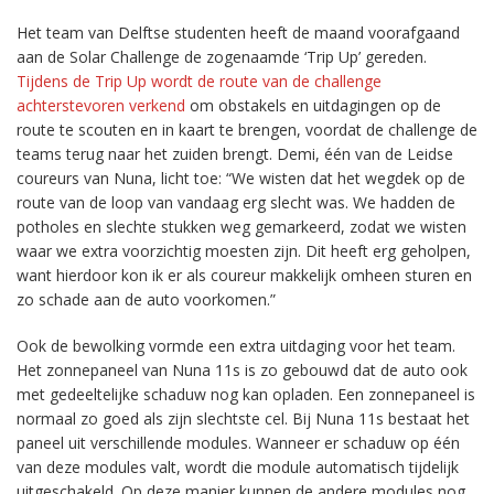
Het team van Delftse studenten heeft de maand voorafgaand
aan de Solar Challenge de zogenaamde ‘Trip Up’ gereden.
Tijdens de Trip Up wordt de route van de challenge
achterstevoren verkend
om obstakels en uitdagingen op de
route te scouten en in kaart te brengen, voordat de challenge de
teams terug naar het zuiden brengt. Demi, één van de Leidse
coureurs van Nuna, licht toe: “We wisten dat het wegdek op de
route van de loop van vandaag erg slecht was. We hadden de
potholes en slechte stukken weg gemarkeerd, zodat we wisten
waar we extra voorzichtig moesten zijn. Dit heeft erg geholpen,
want hierdoor kon ik er als coureur makkelijk omheen sturen en
zo schade aan de auto voorkomen.”
Ook de bewolking vormde een extra uitdaging voor het team.
Het zonnepaneel van Nuna 11s is zo gebouwd dat de auto ook
met gedeeltelijke schaduw nog kan opladen. Een zonnepaneel is
normaal zo goed als zijn slechtste cel. Bij Nuna 11s bestaat het
paneel uit verschillende modules. Wanneer er schaduw op één
van deze modules valt, wordt die module automatisch tijdelijk
uitgeschakeld. Op deze manier kunnen de andere modules nog