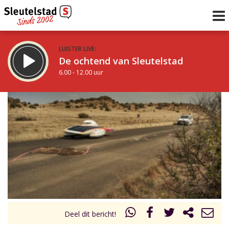
LUISTER LIVE:
De ochtend van Sleutelstad
6.00 - 12.00 uur
STRAKS:
De middag van Sleutelstad
12.00 - 17.00 uur
uur 1 van 0
Vorig uur
Volgend uur
Inklappen
Deel dit bericht!