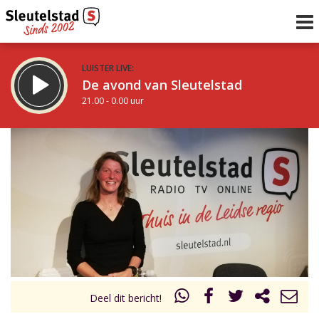
LUISTER LIVE:
De avond van Sleutelstad
21.00 - 0.00 uur
STRAKS:
De nacht van Sleutelstad
0.00 - 6.00 uur
uur 1 van 0
Vorig uur
Volgend uur
Inklappen
Deel dit bericht!