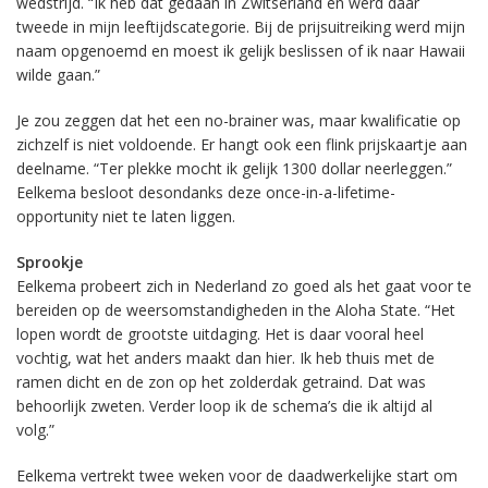
wedstrijd. “Ik heb dat gedaan in Zwitserland en werd daar
tweede in mijn leeftijdscategorie. Bij de prijsuitreiking werd mijn
naam opgenoemd en moest ik gelijk beslissen of ik naar Hawaii
wilde gaan.”
Je zou zeggen dat het een no-brainer was, maar kwalificatie op
zichzelf is niet voldoende. Er hangt ook een flink prijskaartje aan
deelname. “Ter plekke mocht ik gelijk 1300 dollar neerleggen.”
Eelkema besloot desondanks deze once-in-a-lifetime-
opportunity niet te laten liggen.
Sprookje
Eelkema probeert zich in Nederland zo goed als het gaat voor te
bereiden op de weersomstandigheden in the Aloha State. “Het
lopen wordt de grootste uitdaging. Het is daar vooral heel
vochtig, wat het anders maakt dan hier. Ik heb thuis met de
ramen dicht en de zon op het zolderdak getraind. Dat was
behoorlijk zweten. Verder loop ik de schema’s die ik altijd al
volg.”
Eelkema vertrekt twee weken voor de daadwerkelijke start om