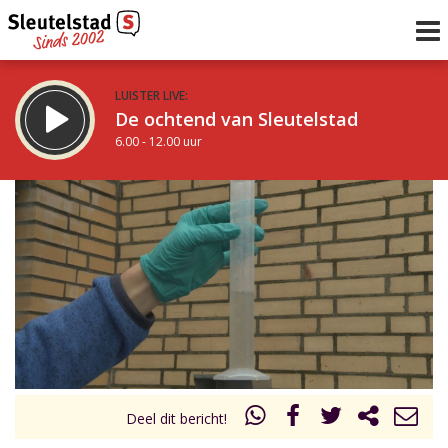
LUISTER LIVE:
De ochtend van Sleutelstad
6.00 - 12.00 uur
STRAKS:
De middag van Sleutelstad
12.00 - 18.00 uur
uur 1 van 0
Vorig uur
Volgend uur
Inklappen
Deel dit bericht!