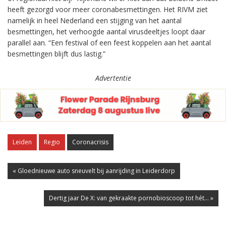
heeft gezorgd voor meer coronabesmettingen. Het RIVM ziet
namelijk in heel Nederland een stijging van het aantal
besmettingen, het verhoogde aantal virusdeeltjes loopt daar
parallel aan. “Een festival of een feest koppelen aan het aantal
besmettingen blijft dus lastig.”
Advertentie
Leiden
Regio
Coronacrisis
« Gloednieuwe auto sneuvelt bij aanrijding in Leiderdorp
Dertig jaar De X: van gekraakte pornobioscoop tot hét... »