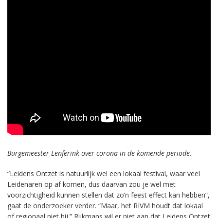
Burgemeester Lenferink over corona in de komende periode.
“Leidens Ontzet is natuurlijk wel een lokaal festival, waar veel
Leidenaren op af komen, dus daarvan zou je wel met
voorzichtigheid kunnen stellen dat zo’n feest effect kan hebben”,
gaat de onderzoeker verder. “Maar, het RIVM houdt dat lokaal
of regionaal niet bij.” Rijkmans wil er niet aan dat Leidens Ontzet