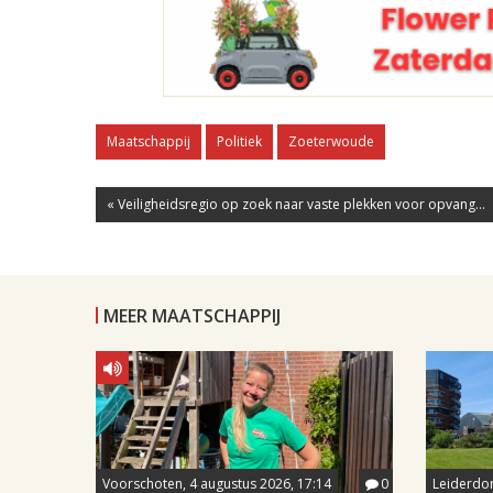
Maatschappij
Politiek
Zoeterwoude
« Veiligheidsregio op zoek naar vaste plekken voor opvang...
MEER MAATSCHAPPIJ
Voorschoten, 4 augustus 2026, 17:14
0
Leiderdor