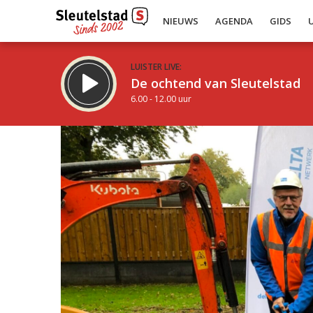
NIEUWS
AGENDA
GIDS
LUISTER LIVE:
De ochtend van Sleutelstad
6.00 - 12.00 uur
Inklappen