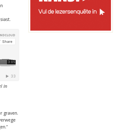
en
siast.
l In
r graven.
lverwege
en.”