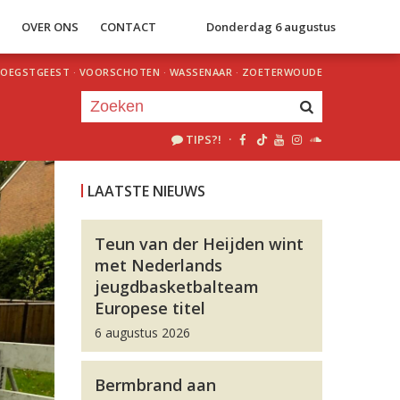
S
OVER ONS
CONTACT
Donderdag 6 augustus
OEGSTGEEST
·
VOORSCHOTEN
·
WASSENAAR
·
ZOETERWOUDE
TIPS?!
·
Je luistert nu naar
uur 1 van 0
LAATSTE NIEUWS
«
Vorig uur
Volgend uur
»
Teun van der Heijden wint
met Nederlands
jeugdbasketbalteam
Europese titel
6 augustus 2026
Bermbrand aan