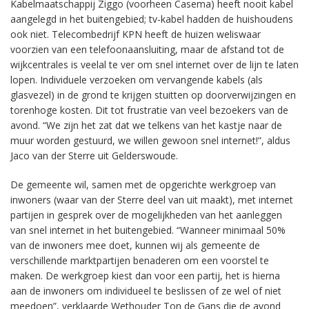
Kabelmaatschappij Ziggo (voorheen Casema) heeft nooit kabel
aangelegd in het buitengebied; tv-kabel hadden de huishoudens
ook niet. Telecombedrijf KPN heeft de huizen weliswaar
voorzien van een telefoonaansluiting, maar de afstand tot de
wijkcentrales is veelal te ver om snel internet over de lijn te laten
lopen. Individuele verzoeken om vervangende kabels (als
glasvezel) in de grond te krijgen stuitten op doorverwijzingen en
torenhoge kosten. Dit tot frustratie van veel bezoekers van de
avond. “We zijn het zat dat we telkens van het kastje naar de
muur worden gestuurd, we willen gewoon snel internet!”, aldus
Jaco van der Sterre uit Gelderswoude.
De gemeente wil, samen met de opgerichte werkgroep van
inwoners (waar van der Sterre deel van uit maakt), met internet
partijen in gesprek over de mogelijkheden van het aanleggen
van snel internet in het buitengebied. “Wanneer minimaal 50%
van de inwoners mee doet, kunnen wij als gemeente de
verschillende marktpartijen benaderen om een voorstel te
maken. De werkgroep kiest dan voor een partij, het is hierna
aan de inwoners om individueel te beslissen of ze wel of niet
meedoen”, verklaarde Wethouder Ton de Gans die de avond