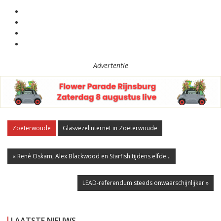
Advertentie
Zoeterwoude
Glasvezelinternet in Zoeterwoude
« René Oskam, Alex Blackwood en Starfish tijdens elfde...
LEAD-referendum steeds onwaarschijnlijker »
LAATSTE NIEUWS