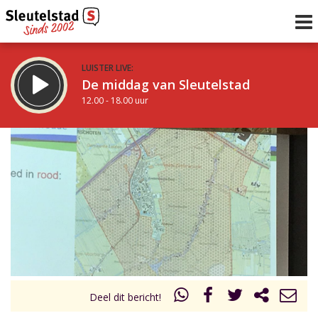
LUISTER LIVE:
De middag van Sleutelstad
12.00 - 18.00 uur
STRAKS:
De vrijdagavond met Keanu
18.00 - 19.00 uur
uur 1 van 0
Vorig uur
Volgend uur
Inklappen
Deel dit bericht!