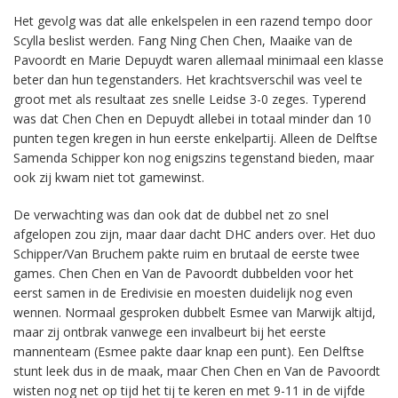
Het gevolg was dat alle enkelspelen in een razend tempo door
Scylla beslist werden. Fang Ning Chen Chen, Maaike van de
Pavoordt en Marie Depuydt waren allemaal minimaal een klasse
beter dan hun tegenstanders. Het krachtsverschil was veel te
groot met als resultaat zes snelle Leidse 3-0 zeges. Typerend
was dat Chen Chen en Depuydt allebei in totaal minder dan 10
punten tegen kregen in hun eerste enkelpartij. Alleen de Delftse
Samenda Schipper kon nog enigszins tegenstand bieden, maar
ook zij kwam niet tot gamewinst.
De verwachting was dan ook dat de dubbel net zo snel
afgelopen zou zijn, maar daar dacht DHC anders over. Het duo
Schipper/Van Bruchem pakte ruim en brutaal de eerste twee
games. Chen Chen en Van de Pavoordt dubbelden voor het
eerst samen in de Eredivisie en moesten duidelijk nog even
wennen. Normaal gesproken dubbelt Esmee van Marwijk altijd,
maar zij ontbrak vanwege een invalbeurt bij het eerste
mannenteam (Esmee pakte daar knap een punt). Een Delftse
stunt leek dus in de maak, maar Chen Chen en Van de Pavoordt
wisten nog net op tijd het tij te keren en met 9-11 in de vijfde