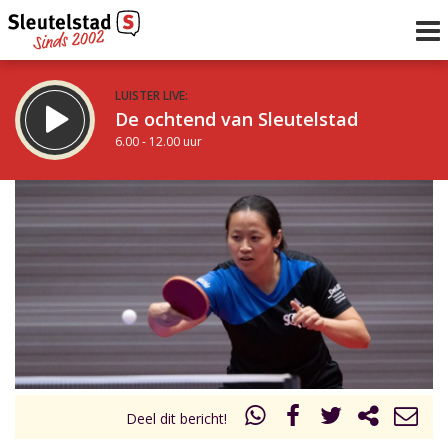
LUISTER LIVE:
De ochtend van Sleutelstad
6.00 - 12.00 uur
STRAKS:
De middag van Sleutelstad
12.00 - 18.00 uur
uur 1 van 0
Vorig uur
Volgend uur
Inklappen
Deel dit bericht!