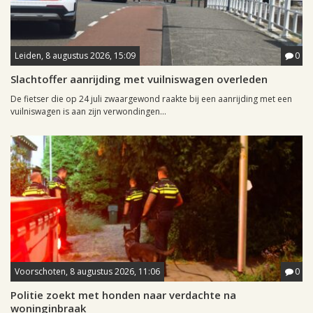
Leiden, 8 augustus 2026, 15:09
0
Slachtoffer aanrijding met vuilniswagen overleden
De fietser die op 24 juli zwaargewond raakte bij een aanrijding met een
vuilniswagen is aan zijn verwondingen...
Voorschoten, 8 augustus 2026, 11:06
0
Politie zoekt met honden naar verdachte na
woninginbraak