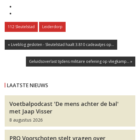
112 Sleutelstad
Leiderdorp
« Liveblog gesloten - Sleutelstad haalt 3.810 cadeautjes op...
Geluidsoverlast tijdens militaire oefening op vliegkamp... »
LAATSTE NIEUWS
Voetbalpodcast 'De mens achter de bal'
met Jaap Visser
8 augustus 2026
PRO Voorschoten stelt vragen over