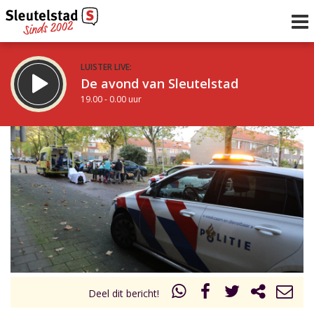
LUISTER LIVE:
De avond van Sleutelstad
19.00 - 0.00 uur
STRAKS:
De nacht van Sleutelstad
0.00 - 6.00 uur
uur 1 van 0
Vorig uur
Volgend uur
Inklappen
Deel dit bericht!