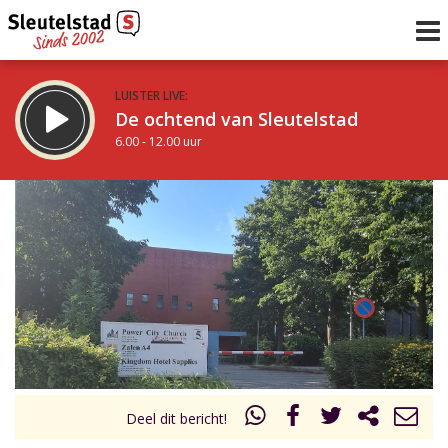
LUISTER LIVE:
De ochtend van Sleutelstad
6.00 - 12.00 uur
STRAKS:
De middag van Sleutelstad
12.00 - 19.00 uur
uur 1 van 0
Vorig uur
Volgend uur
Inklappen
Deel dit bericht!