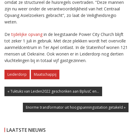
omdat ze structureel de huisregels overtraden. “Deze mannen
zijn nu weer onder de verantwoordelijkheid van het Centraal
Opvang Asielzoekers gebracht”, zo laat de Veiligheidsregio
weten.
De
tijdelijke opvang
in de leegstaande Power City Church blijft
tot zeker 1 juli in gebruik. Met deze plekken wordt het overvolle
aanmeldcentrum in Ter Apel ontlast. In de Statenhof wonen 121
mensen uit Oekraïne. Ook wonen er in Leiderdorp nog dertien
vluchtelingen bij in totaal vijf gastgezinnen.
Leiderdorp
Maatschappij
« Tuktuks van Leiden2022 geschonken aan BplusC en...
Enorme transformator uit hoogspanningsstation getakeld »
LAATSTE NIEUWS