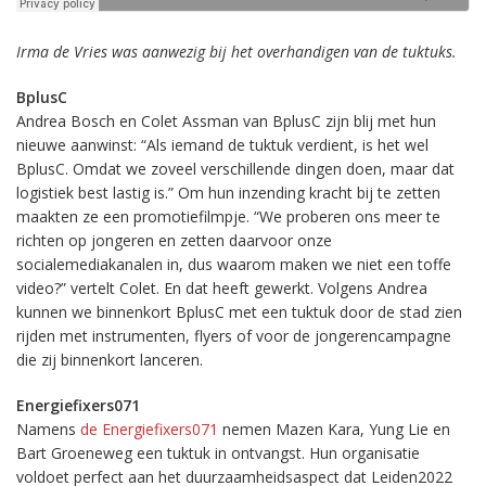
Irma de Vries was aanwezig bij het overhandigen van de tuktuks.
BplusC
Andrea Bosch en Colet Assman van BplusC zijn blij met hun
nieuwe aanwinst: “Als iemand de tuktuk verdient, is het wel
BplusC. Omdat we zoveel verschillende dingen doen, maar dat
logistiek best lastig is.” Om hun inzending kracht bij te zetten
maakten ze een promotiefilmpje. “We proberen ons meer te
richten op jongeren en zetten daarvoor onze
socialemediakanalen in, dus waarom maken we niet een toffe
video?” vertelt Colet. En dat heeft gewerkt. Volgens Andrea
kunnen we binnenkort BplusC met een tuktuk door de stad zien
rijden met instrumenten, flyers of voor de jongerencampagne
die zij binnenkort lanceren.
Energiefixers071
Namens
de Energiefixers071
nemen Mazen Kara, Yung Lie en
Bart Groeneweg een tuktuk in ontvangst. Hun organisatie
voldoet perfect aan het duurzaamheidsaspect dat Leiden2022