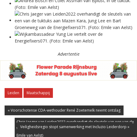
Advertentie
Leiden
Maatschappij
« Voorschotense CDA-wethouder René Zoetemelk neemt ontslag
Chris Jaeger van Leiden2022 overhandigt de sleutels van een van de
Veiligheidsregio stopt samenwerking met Incluzio Leiderdorp »
Chris Jaeger van Leiden2022 overhandigt de sleutels van een van de
Chris Jaeger van Leiden2022 overhandigt de sleutels van een van de
Andrea Bosch en Colet Assman van BplusC in de tuktuk. (Foto: Emile
tuktuks aan Mazen Kara, Jung Lee en Bart Groeneweg van de
Wijkambassadeur Yung Lie vertelt over de Energiefixers071. (Foto:
tuktuks aan BplusC Leiden. (Foto: Emile van Aelst)
tuktuks aan BplusC Leiden. (Foto: Emile van Aelst)
van Aelst)
Energiefixers071. (Foto: Emile van Aelst)
Emile van Aelst)