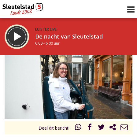
LUISTER LIVE:
De nacht van Sleutelstad
0.00 - 6.00 uur
STRAKS:
De ochtend van Sleutelstad
6.00 - 12.00 uur
uur 1 van 0
Vorig uur
Volgend uur
Inklappen
Deel dit bericht!