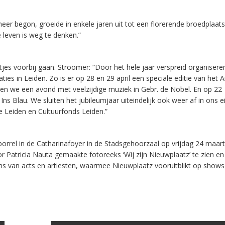
heer begon, groeide in enkele jaren uit tot een florerende broedplaat
e leven is weg te denken.”
etjes voorbij gaan. Stroomer: “Door het hele jaar verspreid organiser
es in Leiden. Zo is er op 28 en 29 april een speciale editie van het
rgen we een avond met veelzijdige muziek in Gebr. de Nobel. En op 22
ns Blau. We sluiten het jubileumjaar uiteindelijk ook weer af in ons e
 Leiden en Cultuurfonds Leiden.”
 borrel in de Catharinafoyer in de Stadsgehoorzaal op vrijdag 24 maar
r Patricia Nauta gemaakte fotoreeks ‘Wij zijn Nieuwplaatz’ te zien en 
ens van acts en artiesten, waarmee Nieuwplaatz vooruitblikt op shows