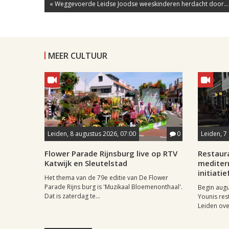
« Weggevoerde Leidse Joodse weeskinderen herdacht door...
MEER CULTUUR
Leiden, 8 augustus 2026, 07:00
0
Leiden, 7
Flower Parade Rijnsburg live op RTV
Restaur
Katwijk en Sleutelstad
mediter
initiatie
Het thema van de 79e editie van De Flower
Parade Rijns burg is 'Muzikaal Bloemenonthaal'.
Begin aug
Dat is zaterdag te...
Younis res
Leiden ove