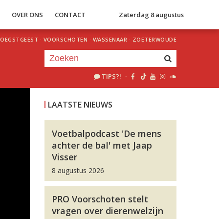
S
OVER ONS
CONTACT
Zaterdag 8 augustus
OEGSTGEEST
·
VOORSCHOTEN
·
WASSENAAR
·
ZOETERWOUDE
TIPS?!
·
Je luistert nu naar
uur 1 van 0
LAATSTE NIEUWS
«
Vorig uur
Volgend uur
»
Voetbalpodcast 'De mens
achter de bal' met Jaap
Visser
8 augustus 2026
PRO Voorschoten stelt
vragen over dierenwelzijn