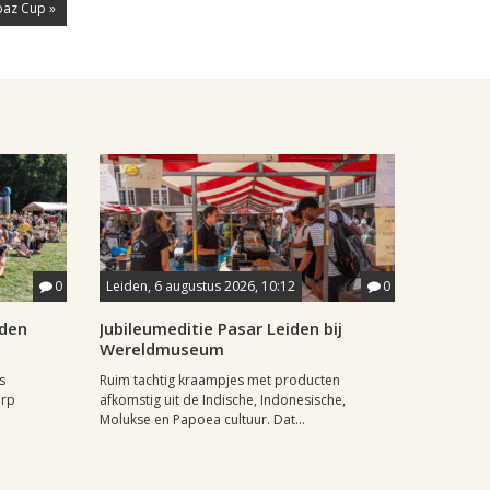
paz Cup »
0
Leiden, 6 augustus 2026, 10:12
0
iden
Jubileumeditie Pasar Leiden bij
Wereldmuseum
s
Ruim tachtig kraampjes met producten
orp
afkomstig uit de Indische, Indonesische,
Molukse en Papoea cultuur. Dat...