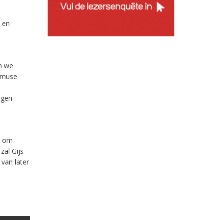
s en
en we
 Amuse
igen
t om
zal Gijs
 van later