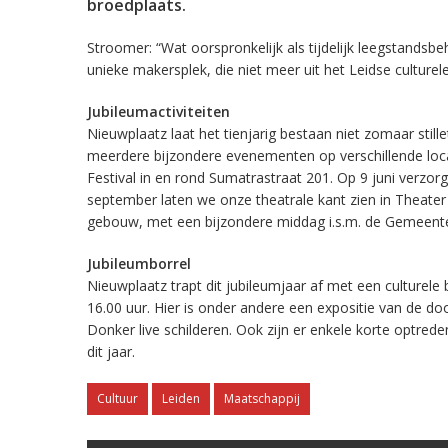
broedplaats.
Stroomer: “Wat oorspronkelijk als tijdelijk leegstandsbe
unieke makersplek, die niet meer uit het Leidse culturel
Jubileumactiviteiten
Nieuwplaatz laat het tienjarig bestaan niet zomaar still
meerdere bijzondere evenementen op verschillende locati
Festival in en rond Sumatrastraat 201. Op 9 juni verzo
september laten we onze theatrale kant zien in Theater I
gebouw, met een bijzondere middag i.s.m. de Gemeente
Jubileumborrel
Nieuwplaatz trapt dit jubileumjaar af met een culturele
16.00 uur. Hier is onder andere een expositie van de doo
Donker live schilderen. Ook zijn er enkele korte optred
dit jaar.
Cultuur
Leiden
Maatschappij