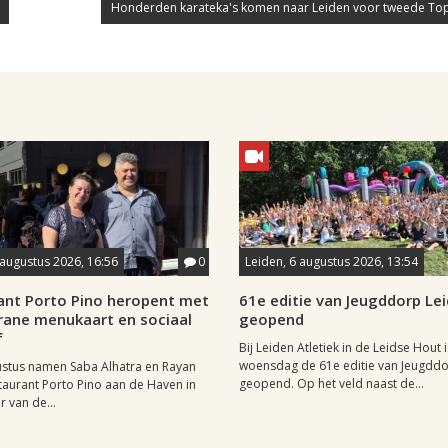
Honderden karateka's komen naar Leiden voor tweede To
 augustus 2026, 16:56
0
Leiden, 6 augustus 2026, 13:54
ant Porto Pino heropent met
61e editie van Jeugddorp Le
rane menukaart en sociaal
geopend
f
Bij Leiden Atletiek in de Leidse Hout i
woensdag de 61e editie van Jeugdd
ustus namen Saba Alhatra en Rayan
geopend. Op het veld naast de...
taurant Porto Pino aan de Haven in
r van de...