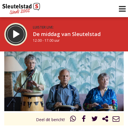
LUISTER LIVE:
De middag van Sleutelstad
12.00 - 17.00 uur
STRAKS:
Sleutelstad 30
17.00 - 19.00 uur
uur 1 van 0
Vorig uur
Volgend uur
Inklappen
Deel dit bericht!