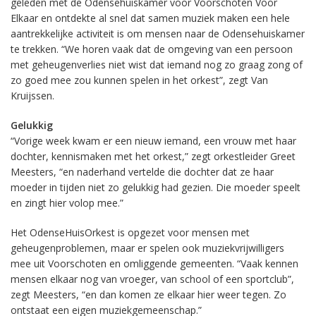
geleden met de Odensehuiskamer voor Voorschoten Voor
Elkaar en ontdekte al snel dat samen muziek maken een hele
aantrekkelijke activiteit is om mensen naar de Odensehuiskamer
te trekken. “We horen vaak dat de omgeving van een persoon
met geheugenverlies niet wist dat iemand nog zo graag zong of
zo goed mee zou kunnen spelen in het orkest”, zegt Van
Kruijssen.
Gelukkig
“Vorige week kwam er een nieuw iemand, een vrouw met haar
dochter, kennismaken met het orkest,” zegt orkestleider Greet
Meesters, “en naderhand vertelde die dochter dat ze haar
moeder in tijden niet zo gelukkig had gezien. Die moeder speelt
en zingt hier volop mee.”
Het OdenseHuisOrkest is opgezet voor mensen met
geheugenproblemen, maar er spelen ook muziekvrijwilligers
mee uit Voorschoten en omliggende gemeenten. “Vaak kennen
mensen elkaar nog van vroeger, van school of een sportclub”,
zegt Meesters, “en dan komen ze elkaar hier weer tegen. Zo
ontstaat een eigen muziekgemeenschap.”