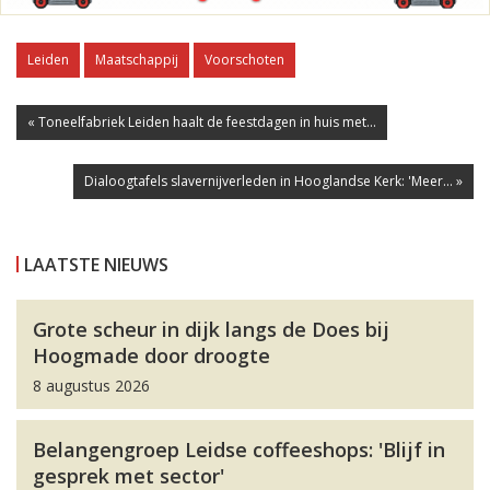
Leiden
Maatschappij
Voorschoten
« Toneelfabriek Leiden haalt de feestdagen in huis met...
Dialoogtafels slavernijverleden in Hooglandse Kerk: 'Meer... »
LAATSTE NIEUWS
Grote scheur in dijk langs de Does bij
Hoogmade door droogte
8 augustus 2026
Belangengroep Leidse coffeeshops: 'Blijf in
gesprek met sector'