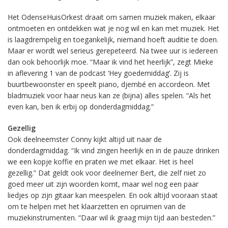
Het OdenseHuisOrkest draait om samen muziek maken, elkaar
ontmoeten en ontdekken wat je nog wil en kan met muziek. Het
is laagdrempelig en toegankelijk, niemand hoeft auditie te doen.
Maar er wordt wel serieus gerepeteerd. Na twee uur is iedereen
dan ook behoorlijk moe. “Maar ik vind het heerlijk”, zegt Mieke
in aflevering 1 van de podcast ‘Hey goedemiddag’. Zij is
buurtbewoonster en speelt piano, djembé en accordeon. Met
bladmuziek voor haar neus kan ze (bijna) alles spelen. “Als het
even kan, ben ik erbij op donderdagmiddag.”
Gezellig
Ook deelneemster Conny kijkt altijd uit naar de
donderdagmiddag. “Ik vind zingen heerlijk en in de pauze drinken
we een kopje koffie en praten we met elkaar. Het is heel
gezellig.” Dat geldt ook voor deelnemer Bert, die zelf niet zo
goed meer uit zijn woorden komt, maar wel nog een paar
liedjes op zijn gitaar kan meespelen. En ook altijd vooraan staat
om te helpen met het klaarzetten en opruimen van de
muziekinstrumenten. “Daar wil ik graag mijn tijd aan besteden.”