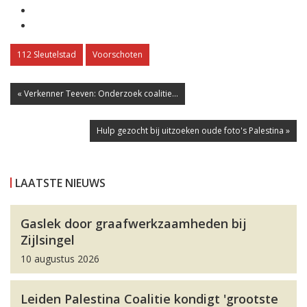
112 Sleutelstad
Voorschoten
« Verkenner Teeven: Onderzoek coalitie...
Hulp gezocht bij uitzoeken oude foto's Palestina »
LAATSTE NIEUWS
Gaslek door graafwerkzaamheden bij
Zijlsingel
10 augustus 2026
Leiden Palestina Coalitie kondigt 'grootste