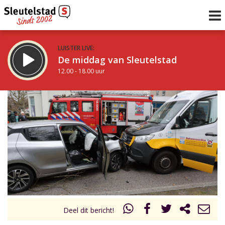
LUISTER LIVE:
De middag van Sleutelstad
12.00 - 18.00 uur
STRAKS:
De avond van Sleutelstad
18.00 - 21.00 uur
uur 1 van 0
Vorig uur
Volgend uur
Inklappen
Deel dit bericht!