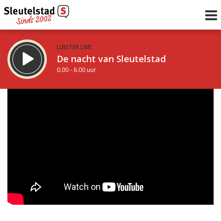
LUISTER LIVE:
De nacht van Sleutelstad
0.00 - 6.00 uur
STRAKS:
De ochtend van Sleutelstad
6.00 - 12.00 uur
uur 1 van 0
Vorig uur
Volgend uur
Inklappen